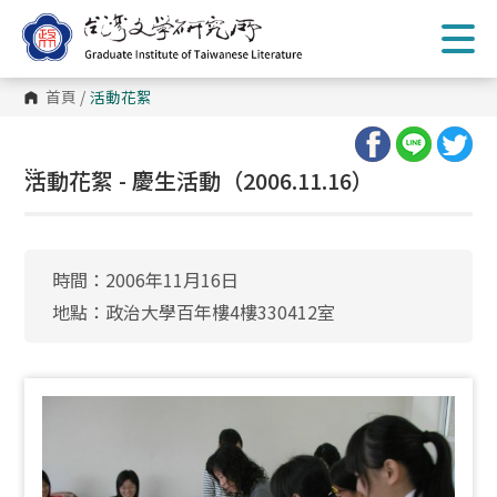
跳
到
主
要
內
首頁
/
活動花絮
容
區
塊
:::
活動花絮 - 慶生活動（2006.11.16）
時間：2006年11月16日
地點：政治大學百年樓4樓330412室