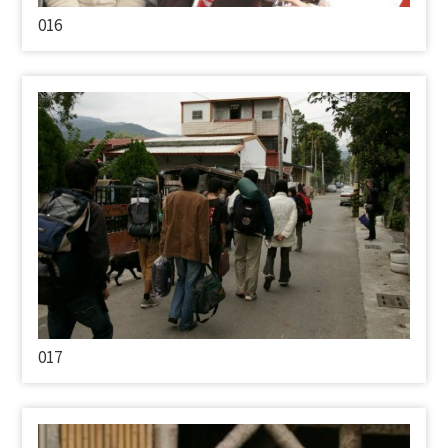
016
017