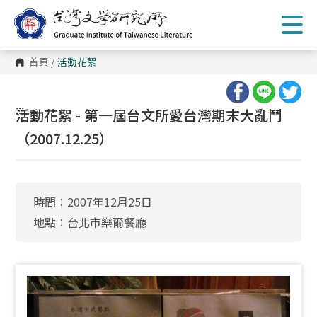
跳
到
主
要
內
首頁
/
活動花絮
容
區
塊
:::
活動花絮 - 第一屆台文所愛台灣期末大亂鬥
（2007.12.25）
時間：2007年12月25日
地點：台北市樂爾餐廳