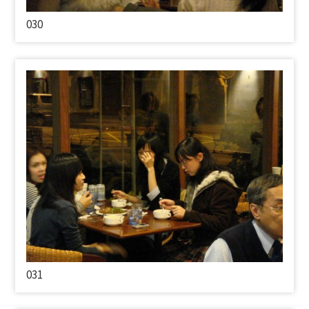
030
031