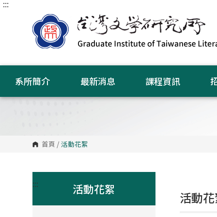
:::
跳
到
主
要
內
容
區
塊
系所簡介
最新消息
課程資訊
首頁
/
活動花絮
:::
活動花絮
活動花絮