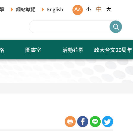
中
小
大
學
網站導覽
English
格
圖書室
活動花絮
政大台文20周年