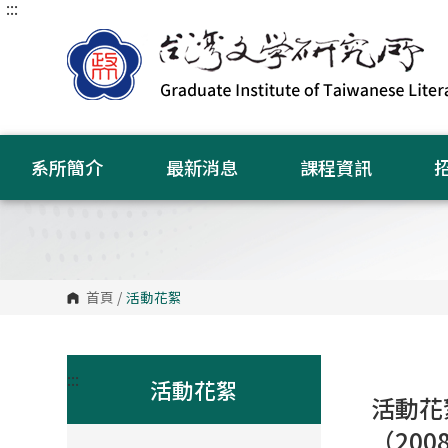
:::
跳
到
主
要
內
容
區
塊
系所簡介
最新消息
課程資訊
首頁
/
活動花絮
:::
活動花絮
活動花
（2008