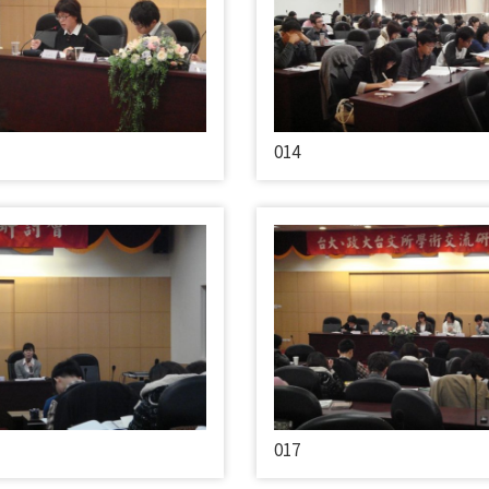
014
017