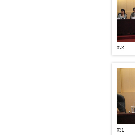
028
031