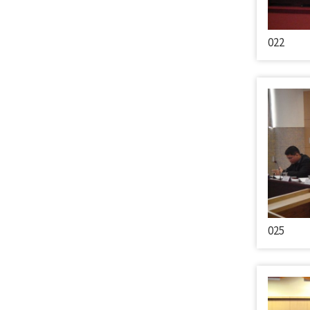
022
025