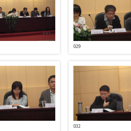
029
032