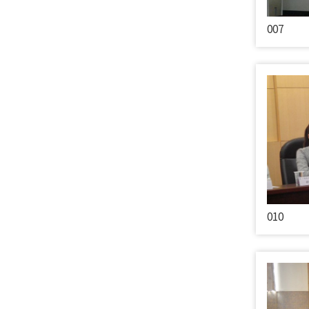
007
010