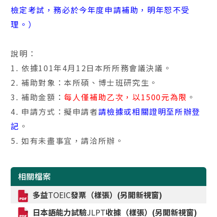
檢定考試，務必於今年度申請補助，明年恕不受
理。）
說明：
1.
依據
101
年
4
月
12
日本所所務會議決議。
2.
補助對象：本所碩、博士班研究生。
3.
補助金額：
每人僅補助乙次，以
1500
元為限
。
4.
申請方式：擬申請者
請檢據或相關證明至所辦登
記
。
5.
如有未盡事宜，請洽所辦。
相關檔案
多益
TOEIC
發票（樣張）(另開新視窗)
日本語能力試驗
JLPT
收據（樣張）(另開新視窗)