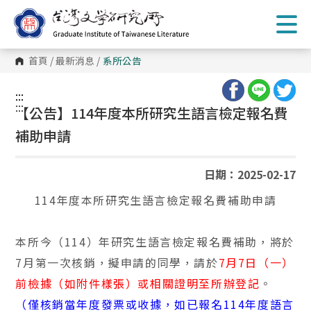
跳
到
主
要
內
首頁
/
最新消息
/
系所公告
容
區
塊
:::
:::
【公告】114年度本所研究生語言檢定報名費
補助申請
日期：2025-02-17
114
年度本所研究生語言檢定報名費補助申請
本所今（
114
）年研究生語言檢定報名費補助，將於
7
月第一次核銷，擬申請的同學，請於
7
月
7
日（一）
前檢據（如附件樣張）或相關證明至所辦登記
。
（僅核銷當年度發票或收據，如已報名
114
年度語言