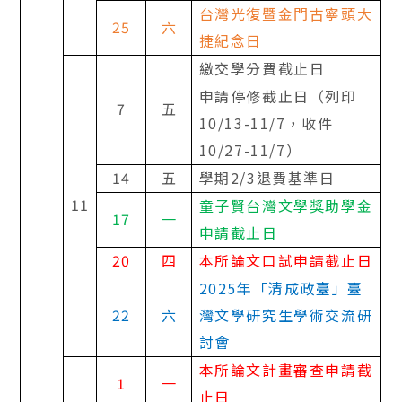
台灣光復暨金門古寧頭大
25
六
捷紀念日
繳交學分費截止日
申請停修截止日（列印
7
五
10/13-11/7
，收件
10/27-11/7
）
14
五
學期
2/3
退費基準日
11
童子賢台灣文學獎助學金
17
一
申請截止日
20
四
本所論文口試申請截止日
2025
年「清成政臺」臺
22
六
灣文學研究生學術交流研
討會
本所論文計畫審查申請截
1
一
止日