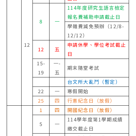
114
年度研究生語言檢定
報名費補助申請截止日
8
一
學雜費減免預辦（
12/8-
12/12
）
12
申請休學、學位考試截止
12
五
日
15-
一
-
期末隨堂考試
19
五
台文所大亂鬥（暫定）
22
一
寒假開始
25
四
行憲紀念日（放假）
1
四
開國紀念日（放假）
114
學年度第
1
學期成績
5
一
繳交截止日