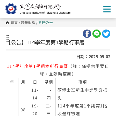
跳
到
主
要
內
首頁
/
最新消息
/
系所公告
容
區
塊
:::
:::
【公告】114學年度第1學期行事曆
日期：2025-09-02
114
學年度第
1
學期本所行事曆
（
註：僅提供重要日
）
程，並隨時更新
年
月
日
星期
事項
11-
一
-
碩博士班新生申請學分抵
14
四
免
19-
二
-
114
學年度第
1
學期第
1
階
08
20
三
段選課初選