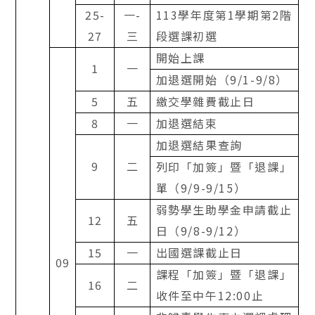
25-
一
-
113
學年度第
1
學期第
2
階
27
三
段選課初選
開始上課
1
一
加退選開始（
9/1-9/8
）
5
五
繳交學雜費截止日
8
一
加退選結束
加退選結果查詢
9
二
列印「加簽」暨「退課」
單（
9/9-9/15
）
弱勢學生助學金申請截止
12
五
日（
9/8-9/12
）
15
一
出國選課截止日
09
課程「加簽」暨「退課」
16
二
收件至中午
12:00
止