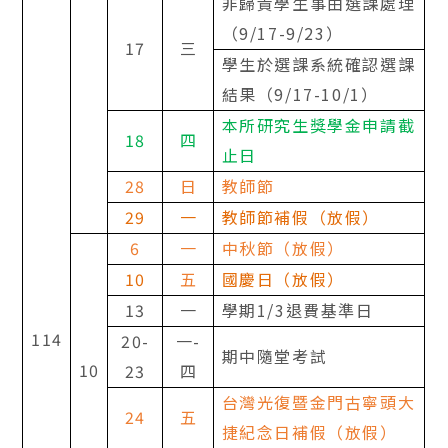
非歸責學生事由選課處理
（
9/17-9/23
）
17
三
學生於選課系統確認選課
結果（
9/17-10/1
）
本所研究生獎學金申請截
18
四
止日
28
日
教師節
29
一
教師節補假（放假）
6
一
中秋節（放假）
10
五
國慶日（放假）
13
一
學期
1/3
退費基準日
114
20-
一
-
期中隨堂考試
10
23
四
台灣光復暨金門古寧頭大
24
五
捷紀念日補假（放假）