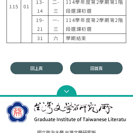
13-
二
-
114
學年度第
2
學期第
1
階
115
01
14
三
段選課初選
19-
一
-
114
學年度第
2
學期第
2
階
21
三
段選課初選
31
六
學期結束
回上頁
回首頁
國立政治大學 台灣文學研究所