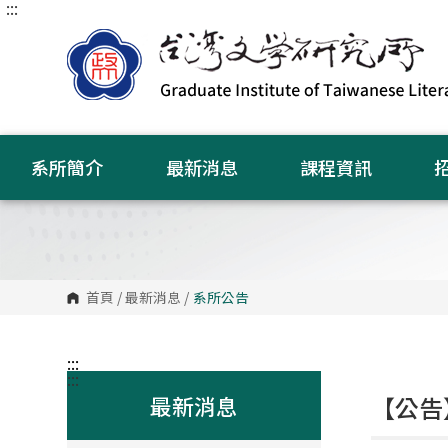
:::
跳
到
主
要
內
容
區
塊
系所簡介
最新消息
課程資訊
首頁
/
最新消息
/
系所公告
:::
:::
最新消息
【公告