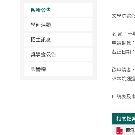
系所公告
文學院選派
學術活動
名 額：一
招生訊息
申請對象
截止日期
獎學金公告
榮譽榜
欲申請者
※本院通過
申請表及
相關檔
東洋