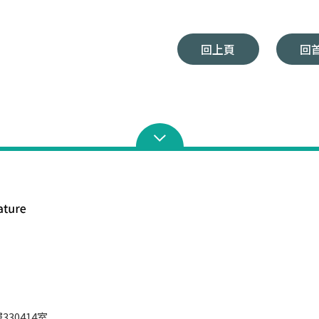
回上頁
回
30414室