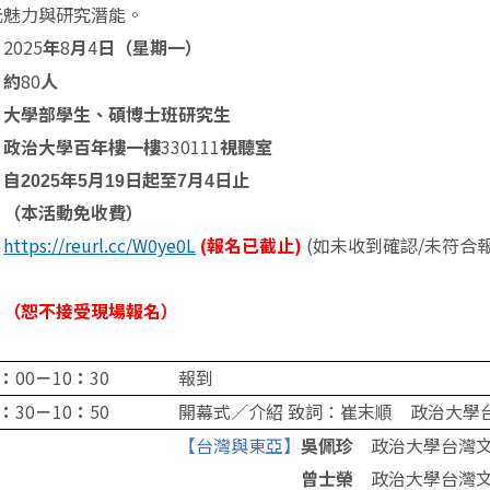
元魅力與研究潛能。
2025
8
4
：
年
月
日
（星期一）
80
：約
人
：大學部學生、碩博士班研究生
330111
：政治大學百年樓一樓
視聽室
自2025年5月19日起至7月4日止
活動免收費）
https://reurl.cc/W0ye0L
(報名已截止)
(如未收到確認/未符合報名
：
（恕不接受現場報名）
：
00
10
30
報到
：
－
：
30
10
50
開幕式／介紹 致詞：崔末順
政治大學
：
－
：
【台灣與東亞】
政治大學台灣
吳佩珍
政治大學台灣
曾士榮