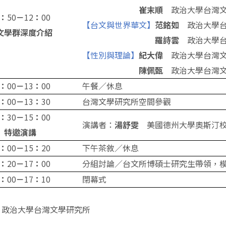
政治大學台灣
崔末順
50
12
00
：
－
：
【台文與世界華文】
政治大學
范銘如
文學群深度介紹
政治大學
羅詩雲
【性別與理論】
政治大學台灣
紀大偉
政治大學台灣
陳佩甄
00
13
00
午餐／休息
：
－
：
00
13
30
台灣文學研究所空間參觀
：
－
：
30
15
00
：
－
：
演講者：
美國德州大學奧斯汀
湯舒雯
特邀演講
00
15
20
下午茶敘／休息
：
－
：
20
17
00
分組討論／台文所博碩士研究生帶領，
：
－
：
00
17
10
閉幕式
：
－
：
：政治大學台灣文學研究所