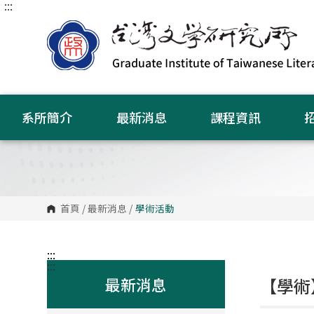
:::
跳
到
主
要
內
容
區
塊
系所簡介
最新消息
課程資訊
首頁
/
最新消息
/
學術活動
:::
:::
最新消息
【學術