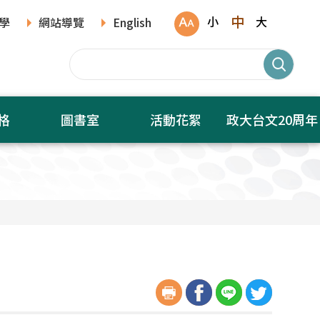
中
小
大
學
網站導覽
English
格
圖書室
活動花絮
政大台文20周年