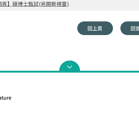
網頁】碩博士甄試(另開新視窗)
回上頁
回