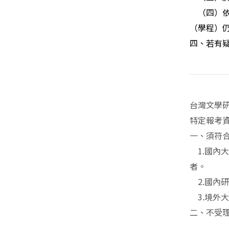
（四）依
（學程）
四、若有疑問
台灣文學研
特定報考
一、須符
1.
國內大
者。
2.
國內
3.
境外
二、不受