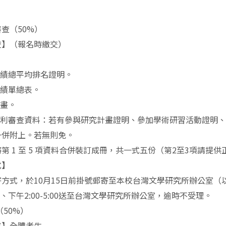
：
查（50%）
查】（報名時繳交）
。
成績總平均排名證明。
成績單總表。
計畫。
有利審查資料：若有參與研究計畫證明、參加學術研習活動證明
一併附上。若無則免。
第 1 至 5 項資料合併裝訂成冊，共一式五份（第2至3項請提
式
】
方式，於10月15日前掛號郵寄至本校台灣文學研究所辦公室（
2:00、下午2:00-5:00送至台灣文學研究所辦公室，逾時不受理。
50%）
格】全體考生