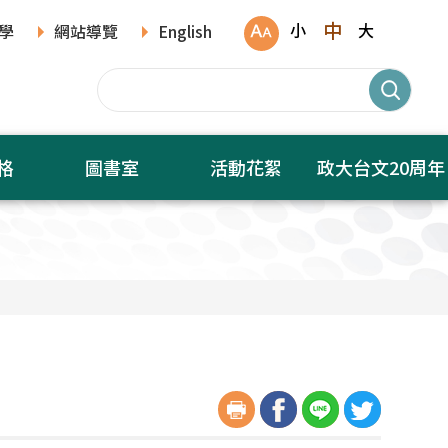
中
小
大
學
網站導覽
English
格
圖書室
活動花絮
政大台文20周年