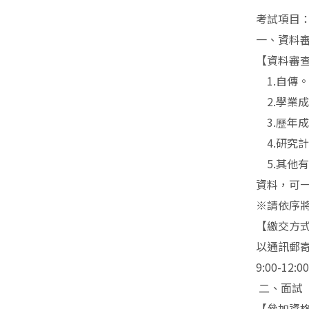
考試項目
一、資料審
【資料審
1.自傳
2.學業
3.歷年
4.研究
5.其他
資料，可
※請依序將
【
繳交方
以通訊郵寄
9:00-1
二、面試（
【參加資