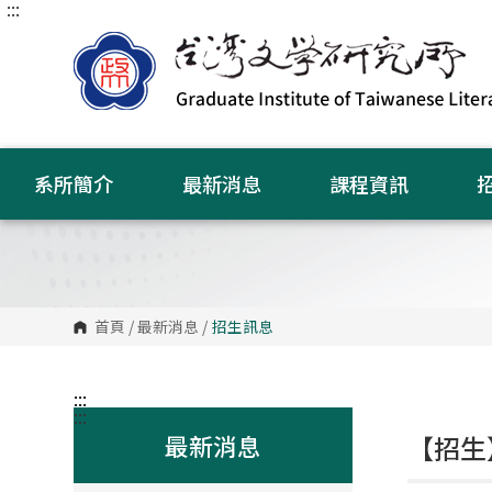
:::
跳
到
主
要
內
容
區
塊
系所簡介
最新消息
課程資訊
首頁
/
最新消息
/
招生訊息
:::
:::
最新消息
【招生