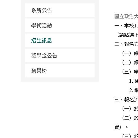
系所公告
國立政治大
學術活動
一、本校1
（請點選
招生訊息
二、報名
（一）網路
獎學金公告
（二）網路
榮譽榜
（三）審
1.
2.
三、報名流
（一）於
（二）於
費）。
（三）於