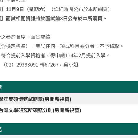
期】
（詳細時間公布於本所網頁）
11月9日（星期六）
項】
面試相關資訊將於面試前3日公布於本所網頁。
分之參酌順序：
面試成績
（含檢定標準）：
考試任何一項或科目零分者，不予錄取。
：
符合提前入學資格者，得申請114年2月提前入學。
：
（02）29393091 轉67267，吳小姐
案
4學年度碩博甄試簡章(另開新視窗)
4台灣文學研究所碩甄分則(另開新視窗)
結