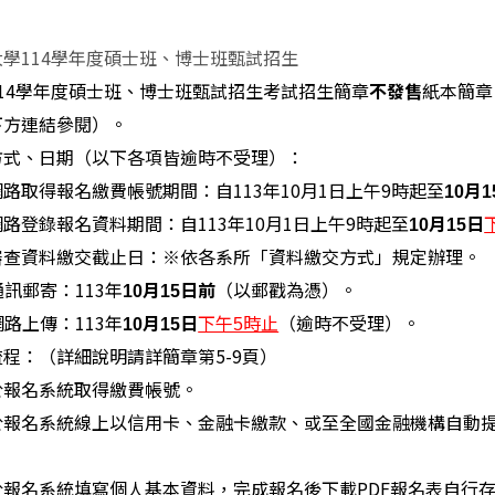
學114學年度碩士班、博士班甄試招生
14學年度碩士班、博士班甄試招生考試招生簡章
紙本簡章
不發售
下方連結參閱）。
方式、日期（以下各項皆逾時不受理）：
取得報名繳費帳號期間：自113年10月1日上午9時起至
10月1
登錄報名資料期間：自113年10月1日上午9時起至
10月15日
查資料繳交截止日：※依各系所「資料繳交方式」規定辦理。
通訊郵寄：113年
（以郵戳為憑）。
10月15日前
網路上傳：113年
（逾時不受理）。
10月15日
下午5時止
程：（詳細說明請詳簡章第5-9頁）
報名系統取得繳費帳號。
報名系統線上以信用卡、金融卡繳款、或至全國金融機構自動提
報名系統填寫個人基本資料，完成報名後下載PDF報名表自行