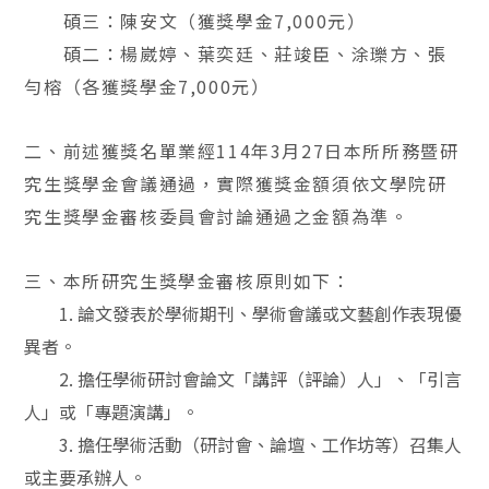
碩三：陳安文（獲獎學金
7,000
元）
碩二：楊崴婷、葉奕廷、莊竣臣、涂瓅方、張
勻榕（各獲獎學金
7,000
元）
二、前述獲獎名單業經
114
年
3
月
27
日本所所務暨研
究生獎學金會議通過，實際獲獎金額須依文學院研
究生獎學金審核委員會討論通過之金額為準。
三、本所研究生獎學金審核原則如下：
1.
論文發表於學術期刊、學術會議或文藝創作表現優
異者。
2.
擔任學術研討會論文「講評（評論）人」、「引言
人」或「專題演講」。
3.
擔任學術活動（研討會、論壇、工作坊等）召集人
或主要承辦人。