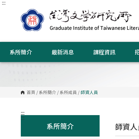
:::
跳
到
主
要
內
容
區
塊
系所簡介
最新消息
課程資訊
首頁
/
系所簡介
/
系所成員
/
師資人員
:::
:::
系所簡介
師資人