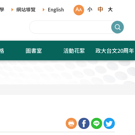
中
小
大
學
網站導覽
English
格
圖書室
活動花絮
政大台文20周年