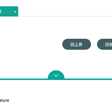
覽
回上頁
回