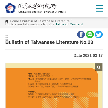
G
o
t
o
C
Home
/
Bulletin of Taiwanese Literature
/
o
Publication Information
/
No.23
/
Table of Content
n
t
e
:::
n
:::
t
Bulletin of Taiwanese Literature No.23
A
r
e
Date 2021-03-17
a