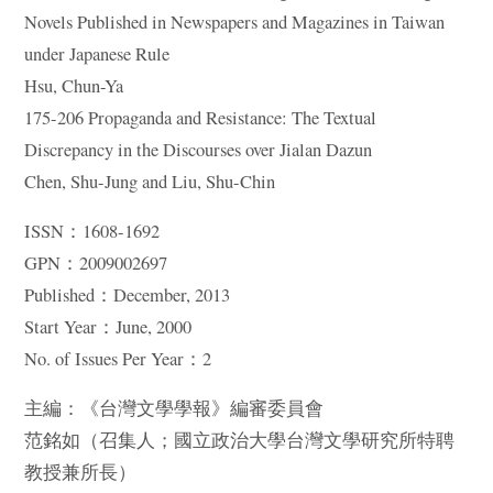
Novels Published in Newspapers and Magazines in Taiwan
under Japanese Rule
Hsu, Chun-Ya
175-206 Propaganda and Resistance: The Textual
Discrepancy in the Discourses over Jialan Dazun
Chen, Shu-Jung and Liu, Shu-Chin
ISSN：1608-1692
GPN：2009002697
Published：December, 2013
Start Year：June, 2000
No. of Issues Per Year：2
主編：《台灣文學學報》編審委員會
范銘如（召集人；國立政治大學台灣文學研究所特聘
教授兼所長）