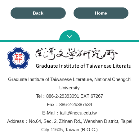
Back
Home
Graduate Institute of Taiwanese Literature, National Chengchi
University
Tel：886-2-29393091 EXT 67267
Fax：886-2-29387534
E-Mail：tailit@nccu.edu.tw
Address：No.64, Sec. 2, Zhinan Rd., Wenshan District, Taipei
City 11605, Taiwan (R.O.C.)