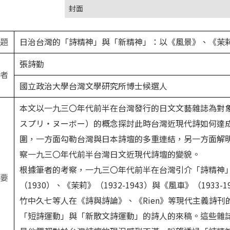
封面
題
日治台灣的「詩精神」與「新精神」：以《風景》、《茉
張詩勤
者
國立政治大學台灣文學研究所博士候選人
本文以一九三〇年代前半在台灣發行的日文文藝雜誌為對
スプリ‧ヌーボー）的概念探討此時台灣近現代詩如何達
圍，一方面勾勒台灣與日本詩壇的多重連結，另一方面解
察一九三〇年代前半台灣日文近現代詩壇的變貌。
根據筆者的考察，一九三〇年代前半在台灣引介「詩精神
要
（
1930
）、《茉莉》（
1932-1943
）與《風車》（
1933-1
竹中久七等人在《詩與詩論》、《
Rien
》等現代主義詩刊
「短詩運動」與「新散文詩運動」的詩人的來稿。這些雜