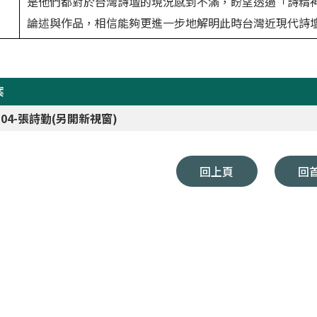
是他們都對於台灣詩壇的現況感到不滿，盼望透過「詩精
論述與作品，相信能夠更進一步地解明此時台灣近現代詩
案
9-04-張詩勤(另開新視窗)
回上頁
回