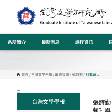
:::
跳
到
主
要
內
容
區
塊
系所簡介
最新消息
課程資訊
首頁
/
台灣文學學報
/
出版資訊
/
第39期
/
刊載篇目
:::
:::
台灣文學學報
張詩勤
莉》與