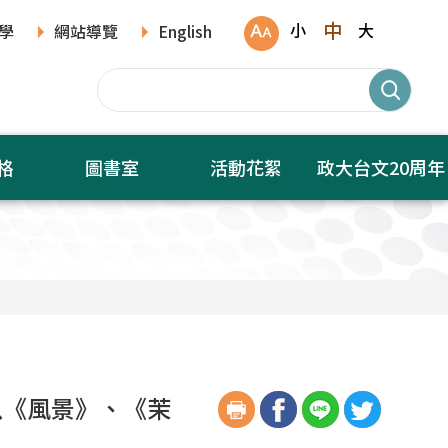
中
小
大
學
網站導覽
English
格
圖書室
活動花絮
政大台文20周年
以《風景》、《茉