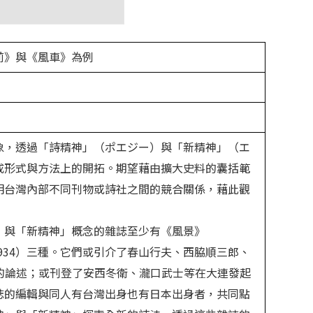
莉》與《風車》為例
象，透過「詩精神」（ポエジー）與「新精神」（エ
成形式與方法上的開拓。期望藉由擴大史料的囊括範
明台灣內部不同刊物或詩社之間的競合關係，藉此觀
」與「新精神」概念的雜誌至少有《風景》
934
）三種。它們或引介了春山行夫、西脇順三郎、
的論述；或刊登了安西冬衛、瀧口武士等在大連發起
誌的編輯與同人有台灣出身也有日本出身者，共同點