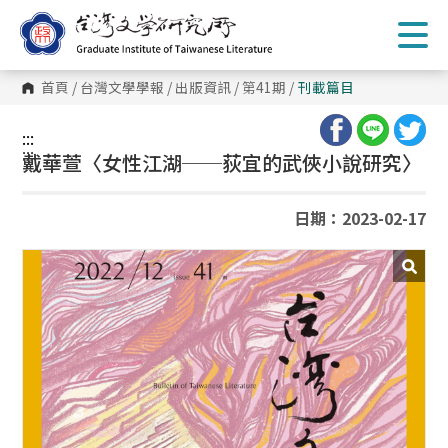
跳
到
主
要
內
首頁
/
台灣文學學報
/
出版資訊
/
第41期
/
刊載篇目
容
區
塊
:::
:::
戴華萱〈女性江湖──荻宜的武俠小說研究〉
日期：2023-02-17