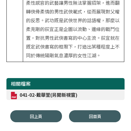
柔性感官的武藝讓男性無法掌握招架，進而翻
轉俠骨柔情的男性武俠範式，從而展現對父權
的反思。武功既是武俠世界的話語權，那麼以
柔克剛的荻宜正是企圖以流動、邊緣的戰鬥位
置，對抗男性武俠書寫的中心主流。荻宜就在
既定武俠書寫的框限下，打造出某種程度上不
同於傳統陽剛氣息濃厚的女性江湖。
相關檔案
041-02-戴華萱(另開新視窗)
回上頁
回首頁