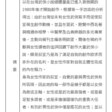
以在台灣武俠小說總體量能已進入衰微期的
1980
年後才開始創作。根據第一手訪談的分析
得出：由於台灣從未有女性武俠寫手而促使荻
宜萌生創作動機，並且在習武、飽覽中西名著
與精通命相學、中醫學及古典樂器的多元專業
後，主動向報刊主編表明欲望，爾後在稿約不
斷與女性讀者的佳評回饋下創作大量武俠小
說。顯見荻宜乃是為了滿足自我的創作欲求而
摘
非外在的名利，是女性作家對自我主體性完成
要
的內在驅力。
身為女性作家的荻宜，自覺的要與男性武俠有
所區隔，因此她的每一部作品幾乎都是以女俠
為敘述主軸，女性或是武功最高強者，或是最
足智多謀者，或是承擔復國復仇的重責大任
者，有別於男性武俠中僅是瓶花的女性；並以