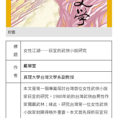
封面
標
女性江湖──荻宜的武俠小說研究
題
戴華萱
作
者
真理大學台灣文學系副教授
本文是第一個專篇探討台灣首位女性武俠小說
家荻宜的研究。
1980
年前的台灣武俠由男性作
家獨霸武林；緣此，研究台灣第一位女性武俠
小說家就顯得格外重要。本文首先探析荻宜何