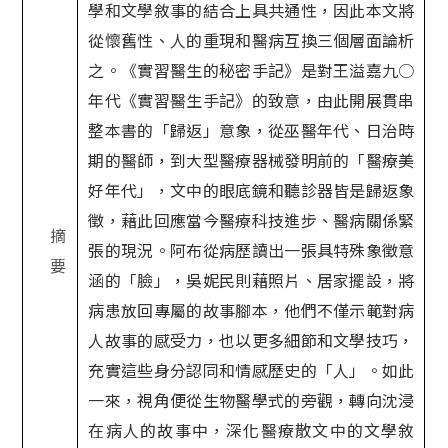
學和文學敘事的結合上具共通性，因此本文將
從懷舊性、人的重現和醫病互換三個層面論析
之。《實習醫生的秘密手記》是對王溢嘉九○
年代《實習醫生手記》的致意，由此開展貫串
整本書的「歸返」意象，從巫醫年代、日治時
期的醫師，到大型醫療器械發明前的「醫療美
好年代」，文中的眼底鏡和聽診器皆是歸返象
徵，藉此回應當今醫療科技進步、醫病關係緊
摘
張的現況。阿布從病歷讀出一張具特殊象徵意
要
涵的「臉」，吳妮民則藉照片、居家擺設，將
病患放回專屬的故事腳本，他們不僅示範對病
人故事的感受力，也以更多細節和文學技巧，
充實這些身分認同和情感歷史的「人」。如此
一來，視角便從生物醫學式的旁觀，轉向沈浸
在病人的故事中，深化醫療散文中的文學敘