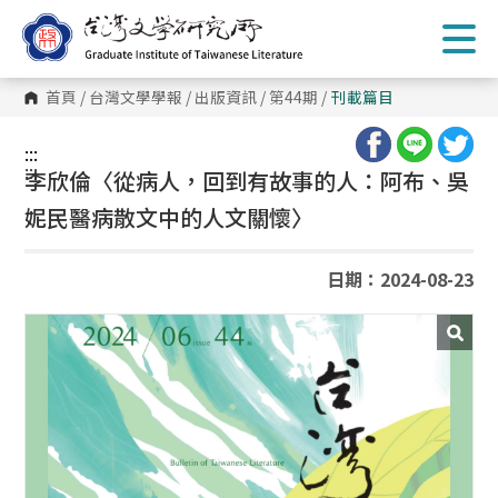
跳
到
主
要
內
首頁
/
台灣文學學報
/
出版資訊
/
第44期
/
刊載篇目
容
區
塊
:::
:::
李欣倫〈從病人，回到有故事的人：阿布、吳
妮民醫病散文中的人文關懷〉
日期：2024-08-23