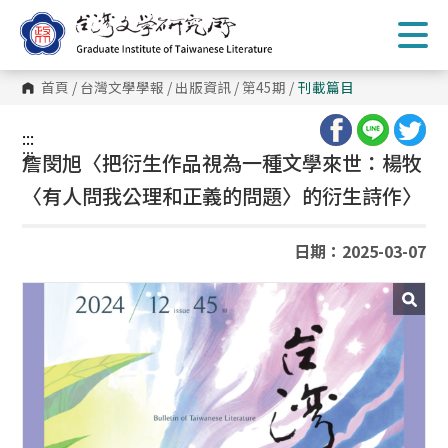
跳
到
主
要
內
首頁
/
台灣文學學報
/
出版資訊
/
第45期
/
刊載篇目
容
區
塊
:::
:::
詹閔旭〈把衍生作品視為一種文學來世：楊牧
〈有人問我公理和正義的問題〉的衍生詩作〉
日期：2025-03-07