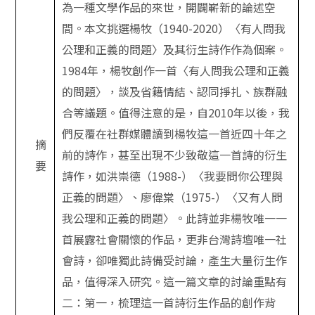
為一種文學作品的來世，開闢嶄新的論述空
間。本文挑選楊牧（
1940-2020
）〈有人問我
公理和正義的問題〉及其衍生詩作作為個案。
1984
年，楊牧創作一首〈有人問我公理和正義
的問題〉，談及省籍情結、認同掙扎、族群融
合等議題。值得注意的是，自
2010
年以後，我
們反覆在社群媒體讀到楊牧這一首近四十年之
摘
前的詩作，甚至出現不少致敬這一首詩的衍生
要
詩作，如洪崇德（
1988-
）〈我要問你公理與
正義的問題〉、廖偉棠（
1975-
）〈又有人問
我公理和正義的問題〉。此詩並非楊牧唯一一
首展露社會關懷的作品，更非台灣詩壇唯一社
會詩，卻唯獨此詩備受討論，產生大量衍生作
品，值得深入研究。這一篇文章的討論重點有
二：第一，梳理這一首詩衍生作品的創作背