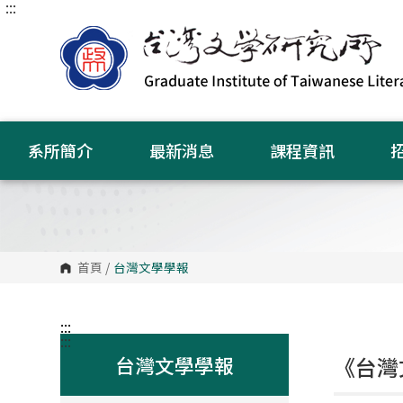
:::
跳
到
主
要
內
容
區
塊
系所簡介
最新消息
課程資訊
首頁
/
台灣文學學報
:::
:::
台灣文學學報
《台灣