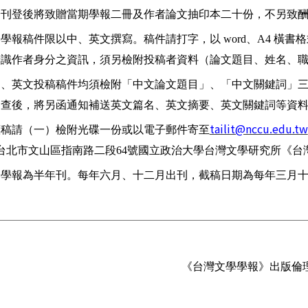
於刊登後將致贈當期學報二冊及作者論文抽印本二十份，不另致
本學報稿件限以中、英文撰寫。稿件請打字，以
、
橫書格
word
A4
辨識作者身分之資訊，須另檢附投稿者資料（論文題目、姓名、
中、英文投稿稿件均須檢附「中文論文題目」、「中文關鍵詞」
審查後，將另函通知補送英文篇名、英文摘要、英文關鍵詞等資
tailit@nccu.edu.tw
惠稿請（一）檢附光碟一份或以電子郵件寄至
台北市文山區指南路二段
號國立政治大學台灣文學研究所《台
64
本學報為半年刊。每年六月、十二月出刊，截稿日期為每年三月
《台灣文學學報》出版倫