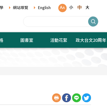
中
小
大
學
網站導覽
English
格
圖書室
活動花絮
政大台文20周年