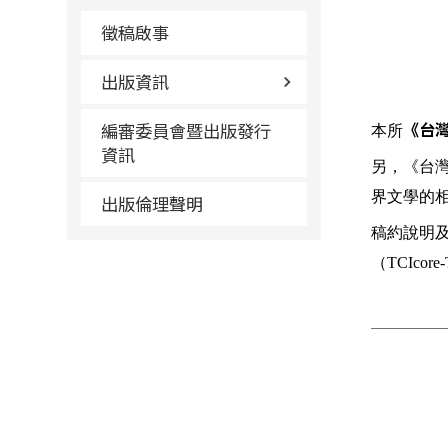
徵稿啟事
出版資訊
編審委員會暨出版發行
本所
《台
資訊
另，《台
界文學的
出版倫理聲明
稿約說明
（
TCIcore