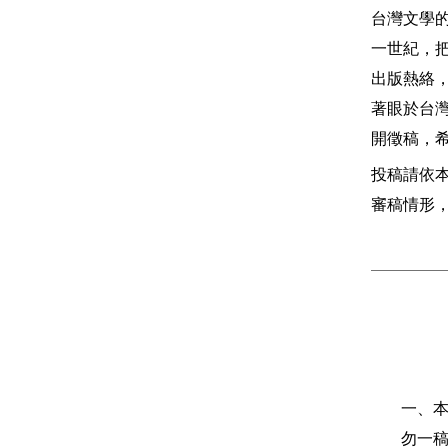
台灣文學
一世紀，
出版熱絡
著眼於台
開徵稿，
投稿請依
審稿情形
一、
勿一