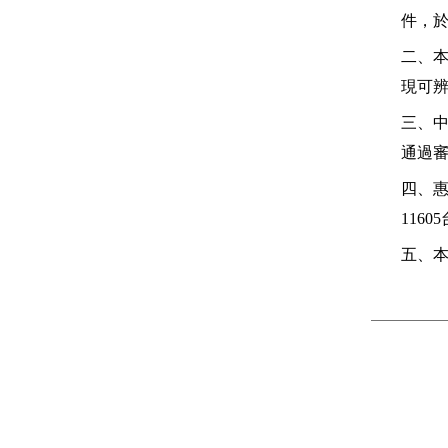
件，
二、
現可
三、
通過
四、
11605
五、