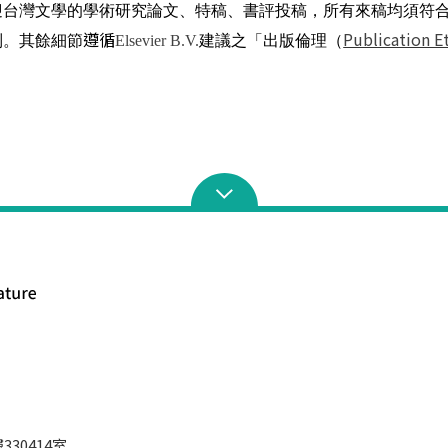
迎台灣文學的學術研究論文、特稿、書評投稿，所有來稿均須符
遵循
Publication E
制。其餘細節
建議之「出版倫理（
Elsevier B.V.
30414室