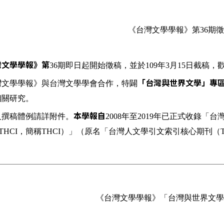
《台灣文學學報》第
期徵
36
期即日起開始徵稿
，並於
年
月
日截稿
，
灣文學學報》第
36
109
3
15
灣文學學報》與台灣文學學會合作，特闢
「台灣與世界文學」專
相關研究。
及撰稿體例請詳附件。
年至
年已正式收錄「台
本學報自
2008
2019
，簡稱
）」（原名「台灣人文學引文索引核心期刊（
-THCI
THCI
《台灣文學學報》「台灣與世界文學