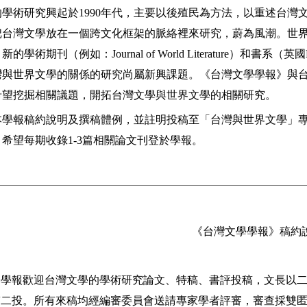
的學術研究興起於
年代，主要以後殖民為方法，以重述台灣
1990
把台灣文學放在一個跨文化框架的脈絡裡來研究，蔚為風潮。世
，新的學術期刊（例如：
）和書系（英國
Journal of World Literature
灣與世界文學的關係的研究尚屬新興課題。《台灣文學學報》與
希望挖掘相關議題，開拓台灣文學與世界文學的相關研究。
本學報稿約說明及撰稿體例，並註明投稿至「台灣與世界文學」
，希望每期收錄
篇相關論文刊登於學報。
1-3
《台灣文學學報》稿約
本學報歡迎台灣文學的學術研究論文、特稿、書評投稿，文長以
稿二投。所有來稿均經編審委員會送請專家學者評審，審查採雙