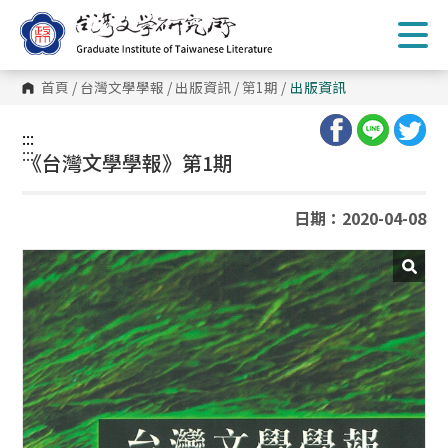
跳
到
主
要
內
首頁
/
台灣文學學報
/
出版資訊
/
第1期
/
出版資訊
容
區
塊
:::
:::
《台灣文學學報》第1期
日期：2020-04-08