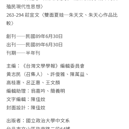
殖民現代性思想〉
263-294 莊宜文〈雙面夏娃─朱天文、朱天心作品比
較〉
創刊——民國89年6月30日
出刊——民國89年6月30日
刊期——半年刊
主編：《台灣文學學報》編輯委員會
黃志民（召集人）、許俊雅、陳萬益、
高桂惠、呂正惠、王文顏
編輯助理：翁嘉吟、簡義明
文字編輯：陳佳妏
封面設計：陳佳妏
出版者：國立政治大學中文系
台北市文山區指南路二段64號