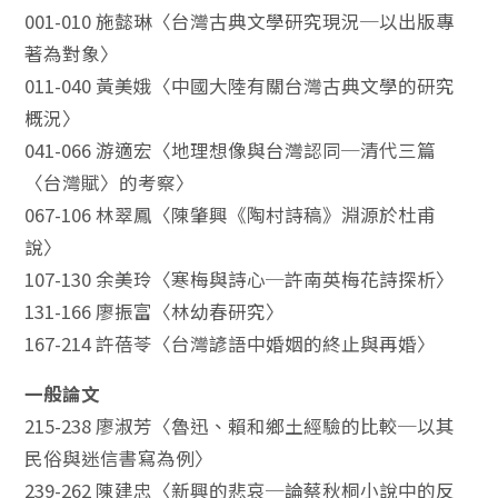
001-010 施懿琳〈台灣古典文學研究現況─以出版專
著為對象〉
011-040 黃美娥〈中國大陸有關台灣古典文學的研究
概況〉
041-066 游適宏〈地理想像與台灣認同─清代三篇
〈台灣賦〉的考察〉
067-106 林翠鳳〈陳肇興《陶村詩稿》淵源於杜甫
說〉
107-130 余美玲〈寒梅與詩心─許南英梅花詩探析〉
131-166 廖振富〈林幼春研究〉
167-214 許蓓苓〈台灣諺語中婚姻的終止與再婚〉
一般論文
215-238 廖淑芳〈魯迅、賴和鄉土經驗的比較─以其
民俗與迷信書寫為例〉
239-262 陳建忠〈新興的悲哀─論蔡秋桐小說中的反