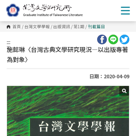
跳
到
主
要
內
首頁
/
台灣文學學報
/
出版資訊
/
第1期
/
刊載篇目
容
區
塊
:::
:::
施懿琳〈台灣古典文學研究現況—以出版專著
為對象〉
日期：2020-04-09