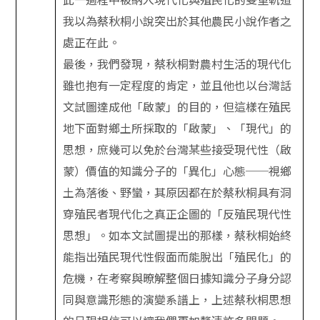
我以為蔡秋桐小說突出於其他農民小說作者之
處正在此。
最後，我們發現，蔡秋桐對農村生活的現代化
雖也抱有一定程度的肯定，並且他也以台灣話
文試圖達成他「啟蒙」的目的，但這樣在殖民
地下面對鄉土所採取的「啟蒙」、「現代」的
思想，庶幾可以免於台灣某些接受現代性（啟
蒙）價值的知識分子的「異化」心態──視鄉
土為落後、野蠻，其原因都在於蔡秋桐具有洞
穿殖民者現代化之真正企圖的「反殖民現代性
思想」。如本文試圖提出的那樣，蔡秋桐始終
能指出殖民現代性假面而能脫出「殖民化」的
危機，在考察與暸解整個日據知識分子身分認
同與意識形態的演變系譜上，上述蔡秋桐思想