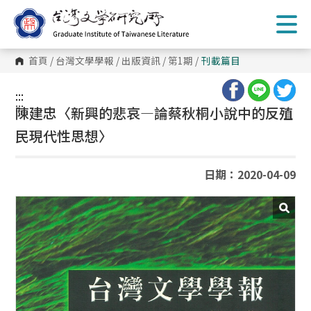
跳
到
主
要
內
首頁
/
台灣文學學報
/
出版資訊
/
第1期
/
刊載篇目
容
區
塊
:::
:::
陳建忠〈新興的悲哀—論蔡秋桐小說中的反殖
民現代性思想〉
日期：2020-04-09