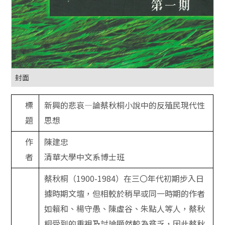
封面
標
新興的悲哀—論蔡秋桐小說中的反殖民現代性
題
思想
作
陳建忠
者
清華大學中文系博士班
蔡秋桐（1900-1984）在三〇年代初期步入日
據時期文壇，但相較於稍早或同一時期的作者
如賴和、楊守愚、陳虛谷、朱點人等人，蔡秋
桐受到的重視及討論顯然較為貧乏，因此蔡秋