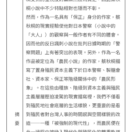
桐小說中不少特點相對也隱而不彰。
然而，作為一名具有「保正」身分的作家，蔡
秋桐的現實經驗使他對日本警察（小說中的
「大人」）的觀察與一般作者有不同的體會。
因而他的反日諷刺小說在批判日據時期的「警
察問題」上有著突出的表現。另外，作為一名
作品被定位為「農民小說」的作家，蔡秋桐描
寫了置身殖民資本主義下於日本警察、製糖會
社、資本家、保正等階級關係中的「農民形
象」。在這些由種族、階級到資本主義與殖民
主義層層壓迫凌駕的現實描寫裡，我們不僅看
到殖民地社會底層的生活樣貌，更重要的是看
摘
到殖民者對台灣人事的時間感與空間樣貌的改
要
造──一種「被強制的現代性」，而農民便在
此一過程中被納入現代化與殖民化的雙重軌道