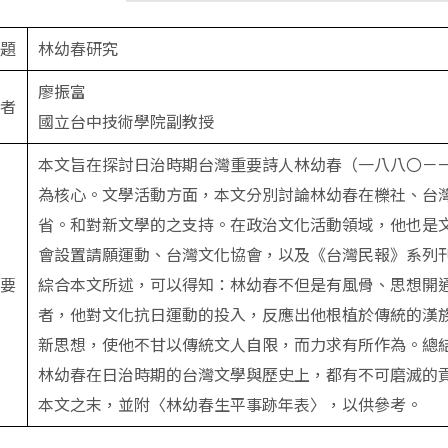
題
林幼春研究
廖振富
者
國立台中技術學院副教授
本文旨在探討日治時期台灣重要詩人林幼春（一八八〇－
為核心。文學活動方面，本文分別討論林幼春在櫟社、台
省。和對新文學的之支持。在政治文化活動領域，他也是
會設置請願運動、台灣文化協會，以及《台灣民報》系列
要
綜合本文所述，可以得知：林幼春不但是有風骨、思想開
者，他對文化抗日運動的投入，反應出他根植於傳統的漢
新思想，使他不甘以傳統文人自限，而力求有所作為。總
林幼春在日治時期的台灣文學與歷史上，都有不可磨滅的
本文之末，並附〈林幼春生平事跡年表〉，以供參考。