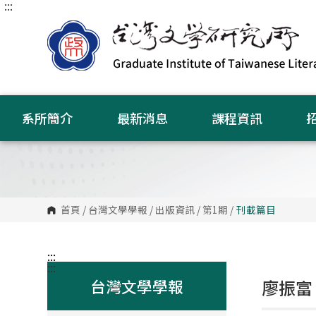
:::
跳
到
主
要
內
容
區
塊
系所簡介
最新消息
課程資訊
首頁
/
台灣文學學報
/
出版資訊
/
第1期
/
刊載篇目
:::
:::
台灣文學學報
廖振富