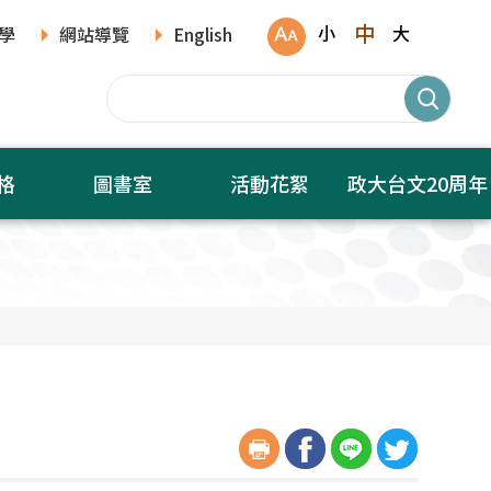
中
小
大
學
網站導覽
English
格
圖書室
活動花絮
政大台文20周年