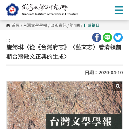
跳
到
主
要
內
首頁
/
台灣文學學報
/
出版資訊
/
第4期
/
刊載篇目
容
區
塊
:::
:::
施懿琳〈從《台灣府志》〈藝文志〉看清領前
期台灣散文正典的生成〉
日期：2020-04-10