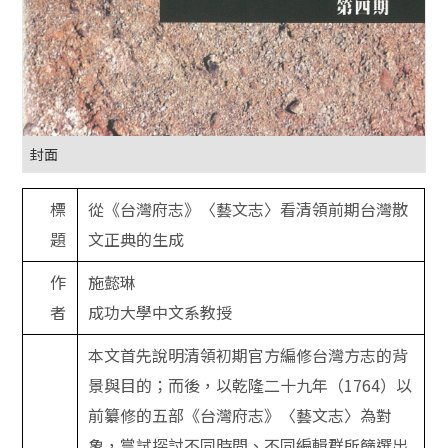
封面
標
從《台灣府志》〈藝文志〉看清領前期台灣散
題
文正典的生成
作
施懿琳
者
成功大學中文系教授
本文首先說明清領初期官方編修台灣方志的背
景與目的；而後，以乾隆二十九年（1764）以
前纂修的五部《台灣府志》〈藝文志〉為對
象，嘗試探討不同時間、不同編輯群所篩選出