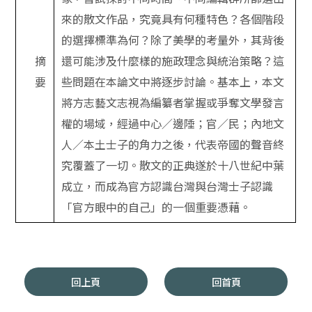
來的散文作品，究竟具有何種特色？各個階段
的選擇標準為何？除了美學的考量外，其背後
摘
還可能涉及什麼樣的施政理念與統治策略？這
要
些問題在本論文中將逐步討論。基本上，本文
將方志藝文志視為編纂者掌握或爭奪文學發言
權的場域，經過中心／邊陲；官／民；內地文
人／本土士子的角力之後，代表帝國的聲音終
究覆蓋了一切。散文的正典遂於十八世紀中葉
成立，而成為官方認識台灣與台灣士子認識
「官方眼中的自己」的一個重要憑藉。
回上頁
回首頁