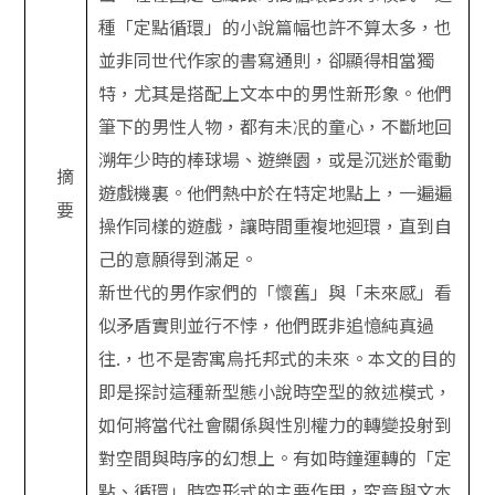
種「定點循環」的小說篇幅也許不算太多，也
並非同世代作家的書寫通則，卻顯得相當獨
特，尤其是搭配上文本中的男性新形象。他們
筆下的男性人物，都有未冺的童心，不斷地回
溯年少時的棒球場、遊樂園，或是沉迷於電動
摘
遊戲機裏。他們熱中於在特定地點上，一遍遍
要
操作同樣的遊戲，讓時間重複地迴環，直到自
己的意願得到滿足。
新世代的男作家們的「懷舊」與「未來感」看
似矛盾實則並行不悖，他們既非追憶純真過
往.，也不是寄寓烏托邦式的未來。本文的目的
即是探討這種新型態小說時空型的敘述模式，
如何將當代社會關係與性別權力的轉變投射到
對空間與時序的幻想上。有如時鐘運轉的「定
點、循環」時空形式的主要作用，究竟與文本