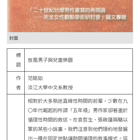
封面
標
放風男子與兒童樂園
題
作
范銘如
者
淡江大學中文系教授
相對於大多執迷直線性時間的前輩，少數在九
〇年代崛起的所謂「五年級」男作家卻著墨於
循環性時間的敘述。在袁哲生、張啟疆與駱以
軍的某些小說裏，我們注意到他們隱約地發展
出一種在固定地點讓時間循環的敘事模式。這