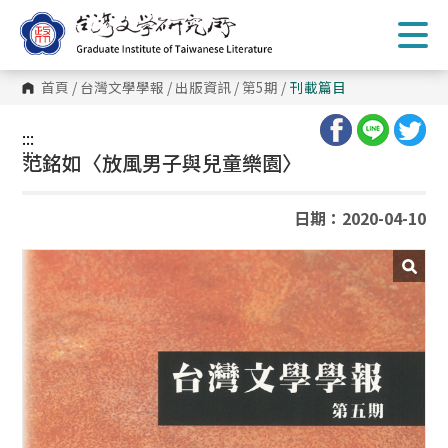
跳
到
主
要
內
首頁
/
台灣文學學報
/
出版資訊
/
第5期
/
刊載篇目
容
區
塊
:::
:::
范銘如〈放風男子與兒童樂園〉
日期：2020-04-10