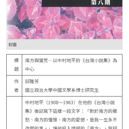
封面
標
南方與蠻荒—以中村地平的《台灣小說集》為
題
中心
作
邱雅芳
者
國立政治大學中國文學系博士研究生
中村地平（1908～1963）在他的《台灣小說
集》後記寫下這樣一段文字：「對於南方的鄉
愁、南方的憧憬、南方的愛戀，是我一生永不
改變的事。」讓他投入情感的「南方」，無疑