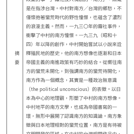
是在指涉台灣。中村對南方╱台灣的鄉愁，不
僅懷抱著蠻荒時代的野性憧憬，也蘊含了濃烈
的浪漫主義。然而，一九三〇年的霧社事件，
衝擊了中村的南方憧憬。一九三九（昭和十
四）年以降的創作，中村開始嘗試以小說來詮
摘
釋殖民地的歷史，他的南方想像也逐漸和日本
要
帝國主義的南進政策有巧妙的結合。從嚮往南
方的蠻荒未開化，到強調南方的蠻荒待開化，
南方作為一個概念，其實是一種政治無意識
（the political unconscious）的表徵。以日
本為中心的地理觀，形塑了中村的南方想像。
中村地平的南方文學，也成為帝國書寫的一
環，無形中展開了認識南方的知識論。南方象
徵與日本地理相對的蠻荒位置，南方是有待被
文明開發的區域。在中村的台灣相關作品中，