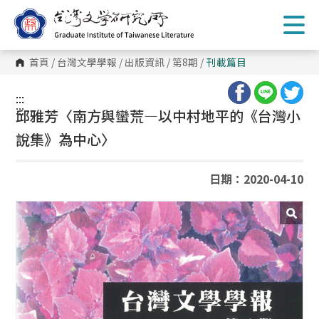
跳
到
主
要
內
首頁
/
台灣文學學報
/
出版資訊
/
第8期
/
刊載篇目
容
區
塊
:::
:::
邱雅芳〈南方與蠻荒—以中村地平的《台灣小
說集》為中心〉
日期：2020-04-10