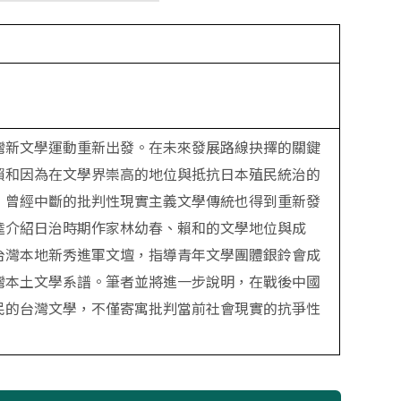
灣新文學運動重新出發。在未來發展路線抉擇的關鍵
賴和因為在文學界崇高的地位與抵抗日本殖民統治的
，曾經中斷的批判性現實主義文學傳統也得到重新發
逵介紹日治時期作家林幼春、賴和的文學地位與成
台灣本地新秀進軍文壇，指導青年文學團體銀鈴會成
灣本土文學系譜。筆者並將進一步說明，在戰後中國
民的台灣文學，不僅寄寓批判當前社會現實的抗爭性