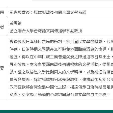
題
承先與啟後：楊逵與戰後初期台灣文學系譜
黃惠禎
者
國立聯合大學台灣語文與傳播學系副教授
戰後擺脫日本殖民當局的箝制，揮別皇民文學的陰影，台
時刻，日治時期文學遺產無可避免地面臨總清算的命運。
經歷，得以在中華民族主義普遍瀰漫之際迅速被召喚出土
展的契機。本文主要藉由戰後初期楊逵的文學活動，從楊
要
就，繼之以魯迅文學比擬兩人的文學精神，以及楊逵提攜
員等各層面，探討楊逵如何承先與啟後，建構戰後初期台
政府亟欲將台灣全盤中國化之際，楊逵傳承日治時期反殖
意義，更突顯了楊逵的台灣認同與台灣文學的自主性格。