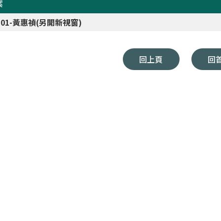
案
8-01-黃惠禎(另開新視窗)
回上頁
回