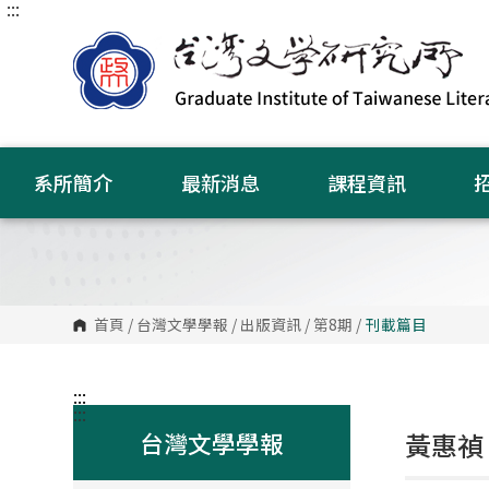
:::
跳
到
主
要
內
容
區
塊
系所簡介
最新消息
課程資訊
首頁
/
台灣文學學報
/
出版資訊
/
第8期
/
刊載篇目
:::
:::
台灣文學學報
黃惠禎