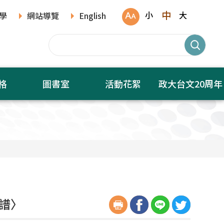
中
小
大
學
網站導覽
English
格
圖書室
活動花絮
政大台文20周年
系譜〉