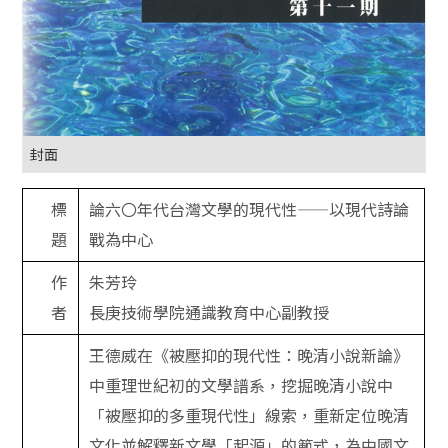
封面
標
論六〇年代台灣文學的現代性——以現代詩論
題
戰為中心
作
朱芳玲
者
長庚技術學院通識教育中心副教授
王德威在《被壓抑的現代性：晚清小說新論》
中重理世紀初的文學譜系，挖掘晚清小說中
「被壓抑的多重現代性」線索，重新定位晚清
文化並解釋新文學「起源」的範式，為中國文