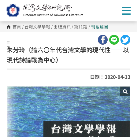
跳
到
主
要
內
首頁
/
台灣文學學報
/
出版資訊
/
第11期
/
刊載篇目
容
區
塊
:::
:::
朱芳玲〈論六〇年代台灣文學的現代性——以
現代詩論戰為中心〉
日期：2020-04-13