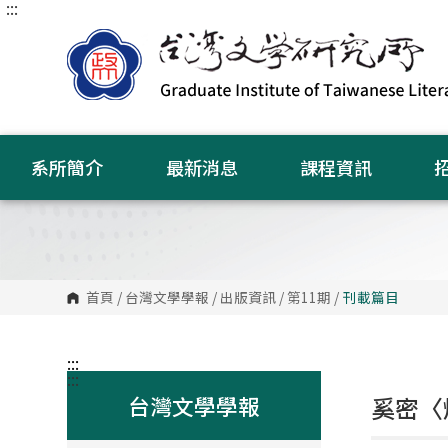
:::
跳
到
主
要
內
容
區
塊
系所簡介
最新消息
課程資訊
首頁
/
台灣文學學報
/
出版資訊
/
第11期
/
刊載篇目
:::
:::
台灣文學學報
奚密〈