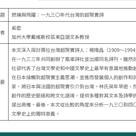
題
燃燒與飛躍：一九三〇年代台灣的超現實詩
奚密
者
加州大學戴維斯校區東亞語文系教授
本文深入探討兩位台灣超現實詩人：楊熾昌（1909～1994
在一九三三年共同創辦了風車詩社並出版同名詩刊。雖然
社卻代表了台灣文學史和中國文學史上最早有意識地推動
在日本接觸到超現實主義思潮，並進而發展個人的創作和
要
家，將日本與法國的超現實引介到台灣。林氏英年早逝，
創作的歷史脈絡和跨文化語境，提供多種對其文本及詩學
提出商榷。最後，本文從比較的角度來分析一九三〇到四
文學史上的獨特意義。