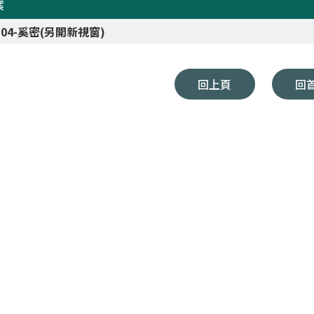
案
1-04-奚密(另開新視窗)
回上頁
回