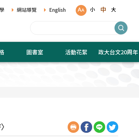
中
小
大
學
網站導覽
English
格
圖書室
活動花絮
政大台文20周年
詩〉