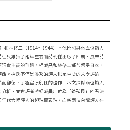
）和林修二（1914～1944）。他們和其他五位詩人
詩社只維持了兩年左右而詩刊僅出版了四期，風車詩
超現實主義的群體。楊熾昌和林修二都曾留學日本，
詩觀。楊氏不僅是優秀的詩人也是重要的文學評論
然而卻留下了極富原創性的佳作。本文探討兩位詩人
的分析，並對評者將楊熾昌定位為「後殖民」的看法
〇年代大陸詩人的超現實表現，凸顯兩位台灣詩人在