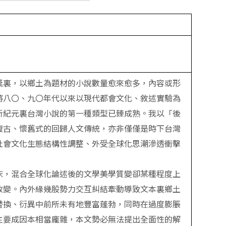
獎裏，以鄉土為題材的小說數量愈來愈多，內容或形
將八〇、九〇年代以來以現代都會文化、敘述實驗為
新紀元裏台灣小說的第一種類型已臻成熟。我以「後
復古、懷舊式的回歸人文傳統，亦非僅僅是時下台灣
社會文化生態結構性調整、外受全球化思潮滲透衝擊
床，混合全球化論述後的文學美學質變卻某種程度上
改變。內外緣幾股勢力交互糾結牽動導致文本裏鄉土
替換、衍異中前所未有地豐富蓬勃，同時在過度膨脹
主要成因本相當龐雜，本文勢必無法提出全面性的解