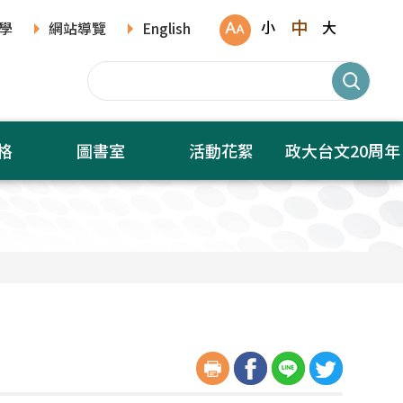
中
小
大
學
網站導覽
English
格
圖書室
活動花絮
政大台文20周年