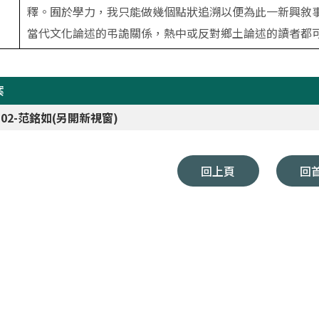
釋。囿於學力，我只能做幾個點狀追溯以便為此一新興敘
當代文化論述的弔詭關係，熱中或反對鄉土論述的讀者都
案
1-02-范銘如(另開新視窗)
回上頁
回