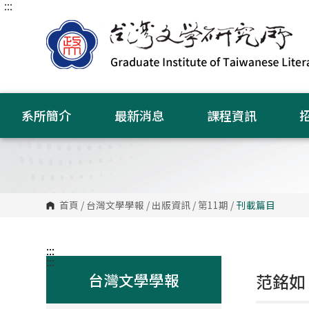
:::
跳
到
主
要
內
容
區
塊
系所簡介
最新消息
課程資訊
首頁
/
台灣文學學報
/
出版資訊
/
第11期
/
刊載篇目
:::
:::
台灣文學學報
范銘如