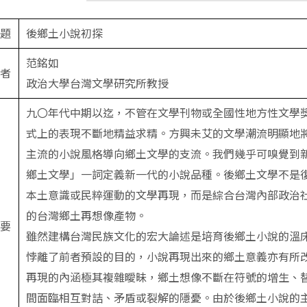
題
後鄉土小說初探
范銘如
者
政治大學台灣文學研究所教授
九〇年代中期以迄，不管在文學刊物或全國性地方性文學
式上的表現不斷地精益求精。方興未艾的文學潮流明顯地
主流的小說風格導向鄉土文學的支流。我們幾乎可嗅覺到
鄉土文學」一詞定義新一代的小說品種。後鄉土文學不是
本土意識或民粹運動的文學再現，而是綜合台灣內部政治
的台灣鄉土再想像產物。
要
雖然建構台灣民族文化的宏大論述是培育後鄉土小說的溫
悖離了前者預設的目的，小說再現出來的鄉土意義亦有所
再現的內涵極其複雜曖昧，鄉土想像不斷在符號的增生、
間面臨相互對詰、矛盾或裂解的隱憂。由於後鄉土小說的