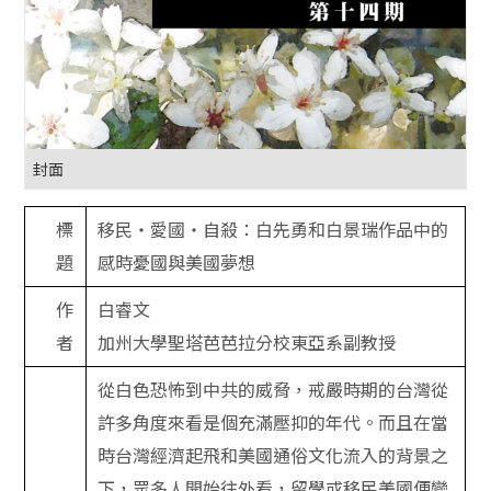
封面
標
移民‧愛國‧自殺：白先勇和白景瑞作品中的
題
感時憂國與美國夢想
作
白睿文
者
加州大學聖塔芭芭拉分校東亞系副教授
從白色恐怖到中共的威脅，戒嚴時期的台灣從
許多角度來看是個充滿壓抑的年代。而且在當
時台灣經濟起飛和美國通俗文化流入的背景之
下，眾多人開始往外看，留學或移民美國便變