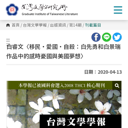
跳
到
主
要
內
首頁
/
台灣文學學報
/
出版資訊
/
第14期
/
刊載篇目
容
區
塊
:::
:::
白睿文〈移民‧愛國‧自殺：白先勇和白景瑞
作品中的感時憂國與美國夢想〉
日期：2020-04-13