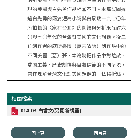
現的美國與白先勇作品相當不同。本篇試圖透
過白先勇的兩篇短篇小說與白景瑞一九七〇年
所拍攝的《家在台北》的閱讀與分析來探討六
〇與七〇年代的台灣對美國的文化想像。從二
位創作者的感時憂國（夏志清語）到作品中的
不同美國（惡）夢，本篇將把作品中對離散、
愛國主義、歷史創傷與自殺情節的不同呈現，
當作理解台灣文化對美國想像的一個轉折點。
相關檔案
014-03-白睿文(另開新視窗)
回上頁
回首頁