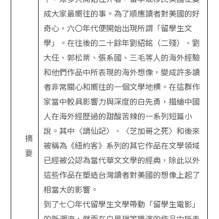
成大家最嚮往的事。為了順應讀者對美國的好
奇心，六〇年代便開始出現所謂「留學生文
學」。在往後的二十餘年劉紹銘（二殘）、劉
大任、郭松棻、張系國、三毛等人的海外經驗
和他們作品中所表現的海外想像，變成許多讀
者非常關心和嚮往的一個文學地標。在這群作
家當中較具影響力與深度的白先勇，描繪中國
人在海外經歷過的甜酸苦辣的一系列短篇小
說。其中〈謫仙記〉、〈芝加哥之死〉和後來
摘
被稱為《紐約客》系列的其它作品在文學領域
要
已經被公認為當代華文文學的經典，除此以外
這些作品在塑造台灣讀者對美國的想像上起了
相當大的影響。
到了七〇年代留學生文學帶動「留學生電影」
的新潮流，然而在白景瑞等導演的作品中所表