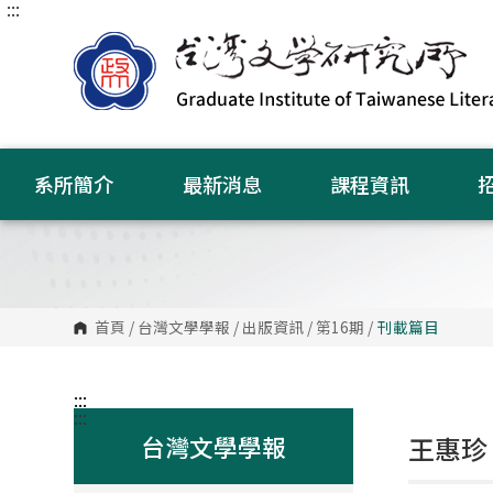
:::
跳
到
主
要
內
容
區
塊
系所簡介
最新消息
課程資訊
首頁
/
台灣文學學報
/
出版資訊
/
第16期
/
刊載篇目
:::
:::
台灣文學學報
王惠珍