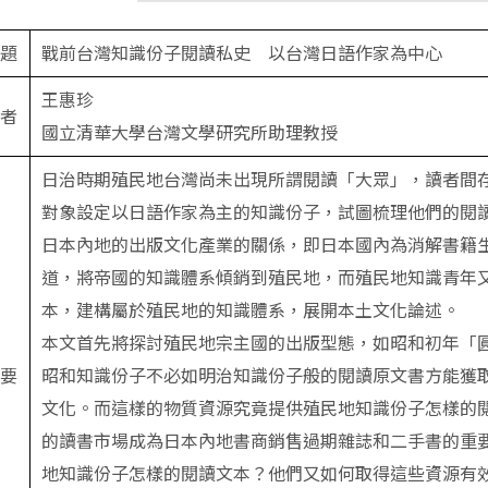
題
戰前台灣知識份子閱讀私史 以台灣日語作家為中心
王惠珍
者
國立清華大學台灣文學研究所助理教授
日治時期殖民地台灣尚未出現所謂閱讀「大眾」，讀者間
對象設定以日語作家為主的知識份子，試圖梳理他們的閱
日本內地的出版文化產業的關係，即日本國內為消解書籍
道，將帝國的知識體系傾銷到殖民地，而殖民地知識青年
本，建構屬於殖民地的知識體系，展開本土文化論述。
本文首先將探討殖民地宗主國的出版型態，如昭和初年「
要
昭和知識份子不必如明治知識份子般的閱讀原文書方能獲
文化。而這樣的物質資源究竟提供殖民地知識份子怎樣的
的讀書市場成為日本內地書商銷售過期雜誌和二手書的重
地知識份子怎樣的閱讀文本？他們又如何取得這些資源有