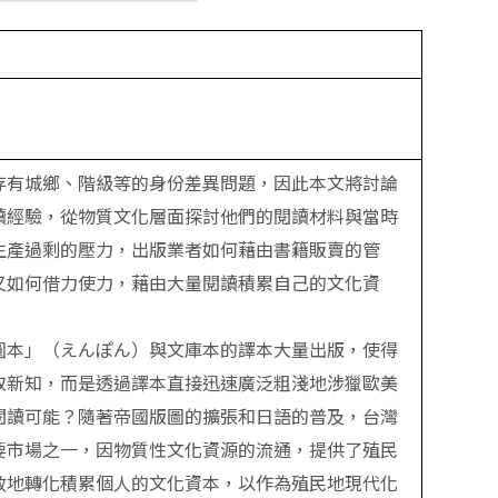
存有城鄉、階級等的身份差異問題，因此本文將討論
讀經驗，從物質文化層面探討他們的閱讀材料與當時
生產過剩的壓力，出版業者如何藉由書籍販賣的管
又如何借力使力，藉由大量閱讀積累自己的文化資
圓本」（えんぽん）與文庫本的譯本大量出版，使得
取新知，而是透過譯本直接迅速廣泛粗淺地涉獵歐美
閱讀可能？隨著帝國版圖的擴張和日語的普及，台灣
要市場之一，因物質性文化資源的流通，提供了殖民
效地轉化積累個人的文化資本，以作為殖民地現代化