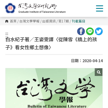
跳
到
主
要
內
首頁
/
台灣文學學報
/
出版資訊
/
第17期
/
刊載篇目
容
區
塊
:::
:::
白水紀子著／王姿雯譯〈從陳雪《橋上的孩
子》看女性鄉土想像〉
日期：2020-04-14