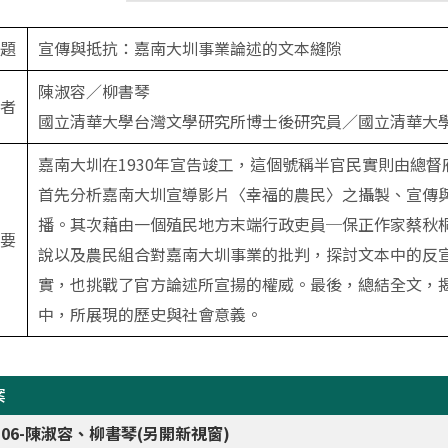
題
宣傳與抵抗：嘉南大圳事業論述的文本縫隙
陳淑容／柳書琴
者
國立清華大學台灣文學研究所博士後研究員／國立清華大
嘉南大圳在1930年宣告竣工，這個號稱半官民實則由總
首先分析嘉南大圳宣導影片〈幸福的農民〉之攝製、宣傳
播。其次藉由一個殖民地方末端行政吏員─保正作家蔡秋
要
說以及農民組合對嘉南大圳事業的批判，探討文本中的反
實，也挑戰了官方論述所宣揚的權威。最後，總結全文，
中，所展現的歷史與社會意義。
案
3-06-陳淑容、柳書琴(另開新視窗)