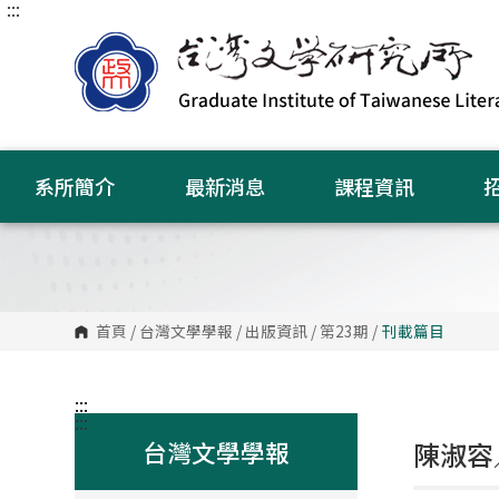
:::
跳
到
主
要
內
容
區
塊
系所簡介
最新消息
課程資訊
首頁
/
台灣文學學報
/
出版資訊
/
第23期
/
刊載篇目
:::
:::
台灣文學學報
陳淑容