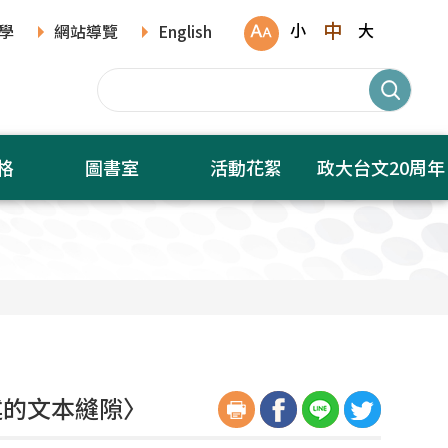
中
小
大
學
網站導覽
English
格
圖書室
活動花絮
政大台文20周年
述的文本縫隙〉