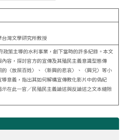
學台灣文學研究所教授
督府政策主導的水利事業，創下當時的許多紀錄。本文
與內容，探討官方的宣傳及其殖民主義意識型態傳
桐的〈放屎百姓〉、〈新興的悲哀〉、〈興兄〉等小
宣導意義，指出其如何解構宣傳教化影片中的偽紀
揭示在此一官／民殖民主義論述與反論述之文本縫隙