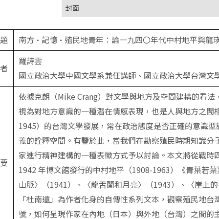
封面
題
南方•記憶•殖民地青年：論一九四〇年代中村地平與龍
羅詩雲
者
國立政治大學中國文學系兼任講師、國立政治大學台灣文
依據克朗（Mike Crang）對文學與地方及空間建構的
視為對地方意識的一種潛在情感表現，也是人與地方之間相
1945）的台灣文學發展，常在政治態度是否正確的意識
義的詮釋空間。有鑒於此，當我們在勘察殖民時期知識分
家進行精神建構的一種表徵方式予以討論。本文將從戰時
要
1942 年博文館發行的中村地平（1908-1963）《青葉若
山脈〉（1941）、〈龍舌蘭和月亮〉（1943）、〈崖上的
「杜南遠」為作者化身的自傳性系列文本，觀察殖民地台
號，如何呈現作家在內地（日本）與外地（台灣）之間的