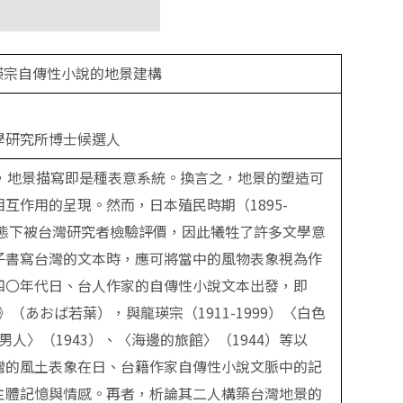
瑛宗自傳性小說的地景建構
學研究所博士候選人
看法，地景描寫即是種表意系統。換言之，地景的塑造可
互作用的呈現。然而，日本殖民時期（1895-
型態下被台灣研究者檢驗評價，因此犧牲了許多文學意
子書寫台灣的文本時，應可將當中的風物表象視為作
四〇年代日、台人作家的自傳性小說文本出發，即
葉》（あおば若葉），與龍瑛宗（1911-1999）〈白色
男人〉（1943）、〈海邊的旅館〉（1944）等以
灣的風土表象在日、台籍作家自傳性小說文脈中的記
主體記憶與情感。再者，析論其二人構築台灣地景的