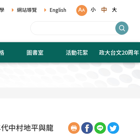
中
小
大
學
網站導覽
English
格
圖書室
活動花絮
政大台文20周年
年代中村地平與龍