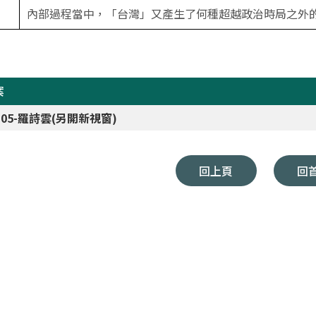
內部過程當中，「台灣」又產生了何種超越政治時局之外
案
4-05-羅詩雲(另開新視窗)
回上頁
回