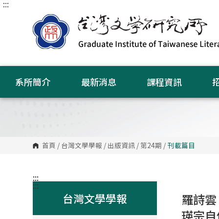
:::
跳
到
主
要
內
容
區
塊
系所簡介
最新消息
課程資訊
首頁
/
台灣文學學報
/
出版資訊
/
第24期
/
刊載篇目
:::
:::
台灣文學學報
羅詩雲
瑛宗自