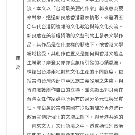
流。本文以「台灣最美麗的作家」郭良蕙為觀
察對象，透過郭良蕙香港發表情形，來釐清五
〇年代台港間複雜的文化政治與跨文化交流。
郭良蕙在美新處資助的文藝刊物上發表文學作
品，其作品是在什麼樣的脈絡下，被香港文學
場域接受，其創作位置又是如何與香港文壇產
摘
生聯繫？摩登女郎郭良蕙所引發的心鎖風波，
要
標誌出台港兩地對於文化生產的不同態度，包
括當時台灣內部中華民族主義發展之焦慮，與
香港擁護創作自由的立場，並突顯出郭良蕙在
台灣女性作家群中所具有的身分多元性與異質
性。郭良蕙於當時美國在冷戰期間於香港進行
政治宣傳所催化的文壇型態下，與台港共通的
「南來文人」文化語境之中，透露她性別政治
的態度，與回應都會書寫的內涵，並在當時