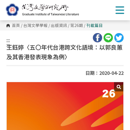
跳
到
主
要
內
首頁
/
台灣文學學報
/
出版資訊
/
第26期
/
刊載篇目
容
區
塊
:::
:::
王鈺婷〈五〇年代台港跨文化語境：以郭良蕙
及其香港發表現象為例〉
日期：2020-04-22