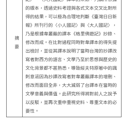
的版本，透過史料考證與各式文本交叉比對所
得的結果，可以極為合理地判斷《臺灣日日新
報》所刊行的〈小人國記〉與〈大人國記〉，
乃是根據韋叢蕪的譯本《格里佛遊記》抄錄、
摘
修改而成。在比對過程同時對韋譯本的得失提
要
出檢討，並從其譯本說明了當時台灣的抄譯改
寫者對西方的語言、文學乃至於思想與歷史的
文化背景都不甚熟悉，導致綏夫特原著中的諷
刺意涵因為抄譯改寫者對韋叢蕪譯本的增刪、
修改而面目全非，大大減弱了台譯本在當時的
文學意義與價值。此研究所得將對前人之說予
以反駁，並再次重申重視史料、尊重文本的必
要性。