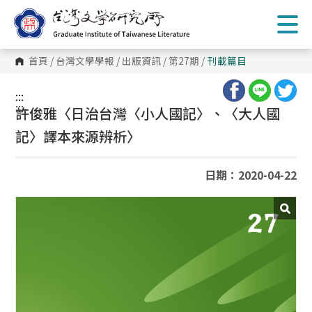
跳
到
主
要
內
首頁
/
台灣文學學報
/
出版資訊
/
第27期
/
刊載篇目
容
區
塊
:::
:::
許俊雅〈日治台灣〈小人國記〉、〈大人國
記〉譯本來源辨析〉
日期：2020-04-22