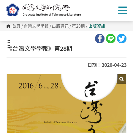
跳
到
主
要
內
首頁
/
台灣文學學報
/
出版資訊
/
第28期
/
出版資訊
容
區
塊
:::
:::
《台灣文學學報》第28期
日期：2020-04-23