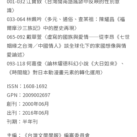
001-032 江寶釵〈台灣閩南語謠諺中反映的性別意
識〉
033-064 林姵吟〈多元、通俗、查某祖：陳耀昌《福
爾摩沙三族記》中的歷史再現〉
065-092 戴華萱〈虛寫的國族與愛情——從李昂《七世
姻緣之台灣／中國情人》談全球化下的家國想像與情
愛論述〉
093-118 何嘉俊〈論林燿德科幻小說《大日如來》、
《時間龍》對日本動漫畫元素的轉化運用〉
ISSN：1608-1692
GPN：2009002697
創刊：2000年06月
出刊：2016年06月
刊期：半年刊
主編：《台灣文學學報》編審委員會