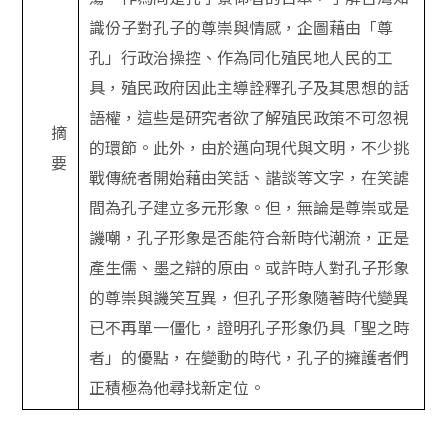
識份子對孔子的尊崇與情感，企圖藉由「尊
孔」行政治操控、作為同化殖民地人民的工
具，殖民政府因此主導詮釋孔子及其思想的話
語權，這些是研究者欲了解殖民政策不可忽視
摘
的環節。此外，由於邁向現代與文明，不少挑
要
戰傳統者開始藉由笑話、諧談等文字，在笑謔
間為孔子建立多元形象。但，無論是尊崇或是
譏嘲，孔子形象是否能符合新時代潮流，正是
產生儒、墨之辯的原由。或許時人對孔子形象
的尊崇與譏笑互異，但孔子形象隨著時代變異
已不再單一僵化，證明孔子形象仍具「聖之時
者」的優點，在變動的時代，孔子的擁護者們
正積極為他尋找新定位。