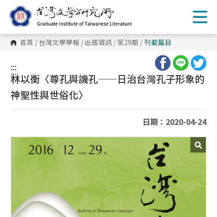
跳
到
主
要
內
首頁
/
台灣文學學報
/
出版資訊
/
第29期
/
刊載篇目
容
區
塊
:::
:::
林以衡〈尊孔與譏孔——日治台灣孔子形象的
神聖性與世俗化〉
日期：2020-04-24