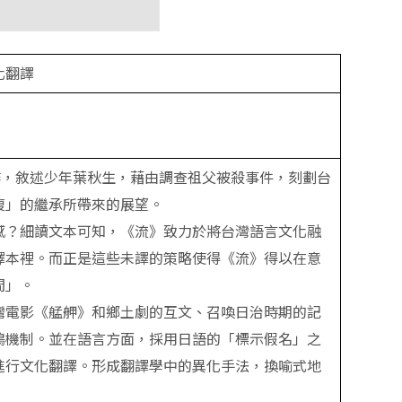
化翻譯
作，敘述少年葉秋生，藉由調查祖父被殺事件，刻劃台
複」的繼承所帶來的展望。
感？細讀文本可知，《流》致力於將台灣語言文化融
譯本裡。而正是這些未譯的策略使得《流》得以在意
間」。
灣電影《艋舺》和鄉土劇的互文、召喚日治時期的記
鳴機制。並在語言方面，採用日語的「標示假名」之
進行文化翻譯。形成翻譯學中的異化手法，換喻式地