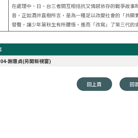
在處理中、日、台三者間互相拮抗又情感依存的戰爭故事
音，正如酒井直樹所言，是為一種足以改變社會的「共顯
發聲，讓少年葉秋生有所體悟，進而「改寫」了第三代的
案
9-04-謝惠貞(另開新視窗)
回上頁
回