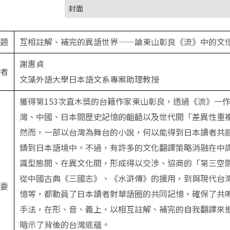
封面
題
互相註解、補完的異語世界——論東山彰良《流》中的文
謝惠貞
者
文藻外語大學日本語文系專案助理教授
獲得第153次直木獎的台籍作家東山彰良，透過《流》一
灣、中國、日本間歷史記憶的齟齬以及世代間「差異性重
然而，一部以台灣為舞台的小說，何以能得到日本讀者共
鑄到日本語境中。不過，有許多的文化翻譯策略消融在中
識型態間、在異文化間，形成得以交涉、協商的「第三空
從中國古典《三國志》、《水滸傳》的援用，到與現代台
要
憶等，都動員了日本讀者對華語圈的共同記憶，確保了共
手法，在形、音、義上，以相互註解、補完的自我翻譯來
暗示了背後的台灣底蘊。