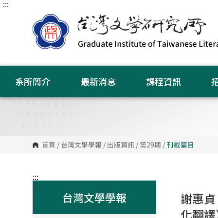
:::
跳
到
主
要
內
容
區
塊
系所簡介
最新消息
課程資訊
首頁
/
台灣文學學報
/
出版資訊
/
第29期
/
刊載篇目
:::
:::
台灣文學學報
謝惠貞
化翻譯