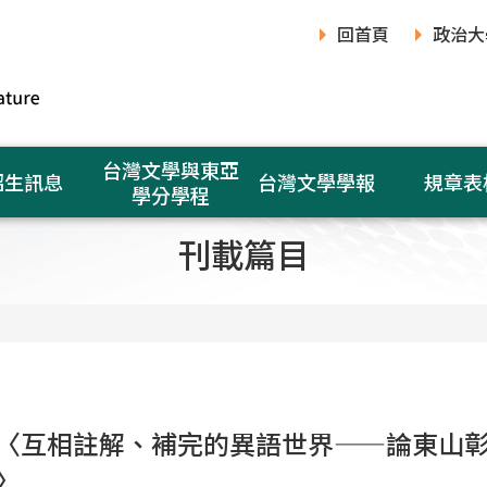
回首頁
政治大
台灣文學與東亞
招生訊息
台灣文學學報
規章表
學分學程
刊載篇目
〈互相註解、補完的異語世界——論東山
〉