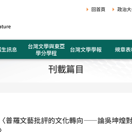
回首頁
政治大
台灣文學與東亞
招生訊息
台灣文學學報
規章表
學分學程
刊載篇目
〈普羅文藝批評的文化轉向——論吳坤煌
〉