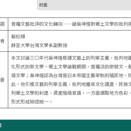
封面
題
普羅文藝批評的文化轉向——論吳坤煌對鄉土文學的批判
賴松輝
者
靜宜大學台灣文學系副教授
本文討論三〇年代吳坤煌根據文藝上的列寧主義，批判地
化形式的新文學。鄉土文學論戰期間，普羅派的廖毓文、
級文學；吳坤煌認為台灣是日本帝國主義宰制的殖民地，
要
此，他引進文藝的列寧主義，批判地繼承文化遺產、民族
判鄉土文學的封建、資產階級意識，一方面擷取地方色彩
形式形成辯證統一。
案