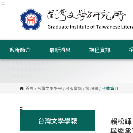
:::
跳
到
主
要
內
容
區
塊
系所簡介
最新消息
課程資訊
首頁
/
台灣文學學報
/
出版資訊
/
第29期
/
刊載篇目
:::
:::
台灣文學學報
賴松輝
與繼承