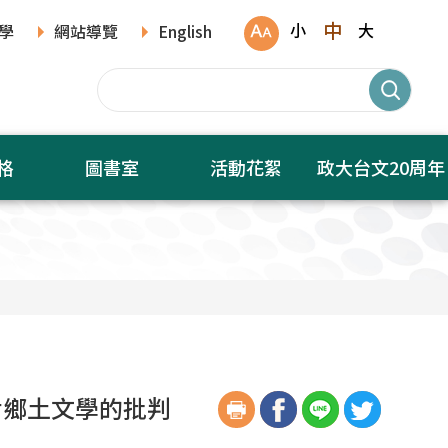
中
小
大
學
網站導覽
English
格
圖書室
活動花絮
政大台文20周年
對鄉土文學的批判