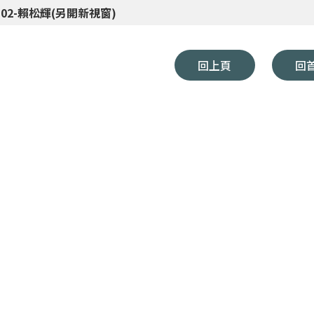
9-02-賴松輝(另開新視窗)
回上頁
回