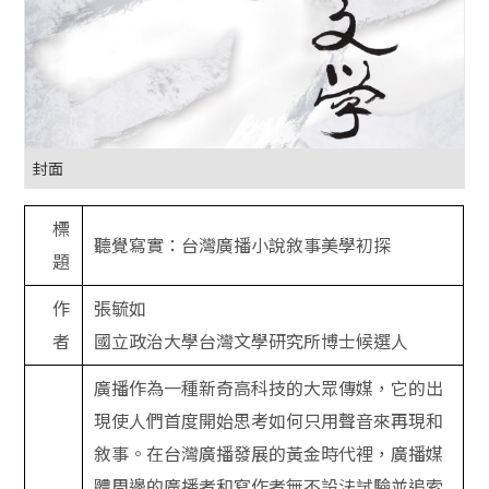
封面
標
聽覺寫實：台灣廣播小說敘事美學初探
題
作
張毓如
者
國立政治大學台灣文學研究所博士候選人
廣播作為一種新奇高科技的大眾傳媒，它的出
現使人們首度開始思考如何只用聲音來再現和
敘事。在台灣廣播發展的黃金時代裡，廣播媒
體周邊的廣播者和寫作者無不設法試驗並追索