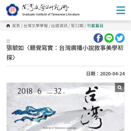
跳
到
主
要
內
首頁
/
台灣文學學報
/
出版資訊
/
第32期
/
刊載篇目
容
區
塊
:::
:::
張毓如〈聽覺寫實：台灣廣播小說敘事美學初
探〉
日期：2020-04-24