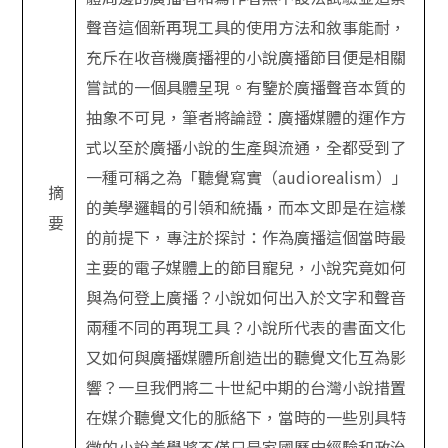
聲音這個新再現工具的使用方法和敘事能耐，
充斥在收音機廣播裡的小說廣播節目便是相關
嘗試的一個具體呈現。有鑒於廣播聲音本質的
抽象不可見，筆者將論證：廣播媒體的運作方
式以至於廣播小說的生產與流通，全都受到了
一種可稱之為「聽覺寫實（audiorealism）」
摘
的美學邏輯的引領和統攝，而本文即是在這樣
要
的前提下，專注於探討：作為廣播這個當時最
主要的電子媒體上的節目寵兒，小說究竟如何
與為何登上廣播？小說如何出入於文字和聲音
兩種不同的再現工具？小說所代表的書面文化
又如何與廣播媒體所創造出的聽覺文化互為影
響？一旦我們將二十世紀中期的台灣小說措置
在媒介聽覺文化的脈絡下，當時的一些別具特
徵的小說美學將不僅只是家國歷史經驗和政治