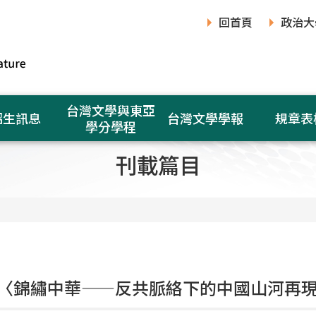
回首頁
政治大
台灣文學與東亞
招生訊息
台灣文學學報
規章表
學分學程
刊載篇目
〈錦繡中華——反共脈絡下的中國山河再