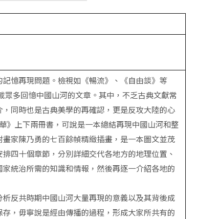
的記憶再現問題。檢視如《暢流》、《自由談》等
刊載眾多回憶中國山河的文章。其中，不乏古典文獻常
介，同時也是古典美學的再確認，更是反攻大陸的心
繡中華》上下兩冊書，可說是一本總結再現中國山河和整
附畫家陳乃勇的七百餘幀精緻插畫，是一本圖文並茂
安排四十個章節，分別詳細交代各地方的地理位置、
國家統治所需的知識和情報，然後再逐一介紹各地的
分析反共時期中國山河大量再現的意義以及其背後成
保存，毋寧說是經由傳播的過程，形成大家所共有的