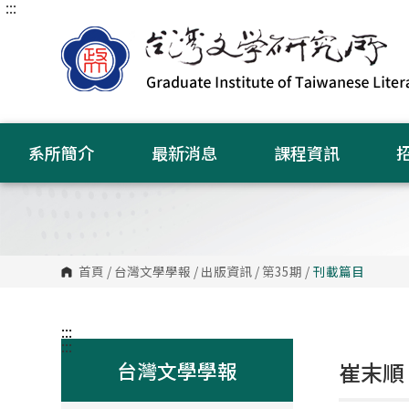
:::
跳
到
主
要
內
容
區
塊
系所簡介
最新消息
課程資訊
首頁
/
台灣文學學報
/
出版資訊
/
第35期
/
刊載篇目
:::
:::
台灣文學學報
崔末順