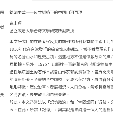
題
錦繡中華——反共脈絡下的中國山河再現
崔末順
者
國立政治大學台灣文學研究所副教授
本文研究目的在於考察反共時期刊物所刊載有關中國山河
1950年代在台灣發行的綜合性文藝雜誌，當不難發現它
見的名勝山水和歷史古蹟，這些地方不僅是懷念故鄉的媒
理根據。另外，1975 年出版達一百餘萬言的《細說錦
體性展演國土的著作。該書由作家郭嗣汾執筆，書頁間夾
的圖冊鉅著。全書把全中國領土分成六個地方，再依省分
地形特徵、歷史沿革、發展概況、人口分布、氣候特產等
要
名勝古蹟、歷史軼事和自然景觀。
於此，本文乃嘗試以「記憶政治」和「空間認同」觀點，
因。在此，所謂「記憶」，與其說是單純指一個人的經驗