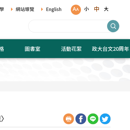
中
小
大
學
網站導覽
English
格
圖書室
活動花絮
政大台文20周年
現〉