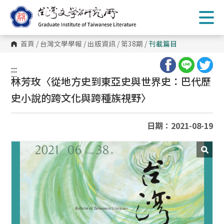
跳
到
主
要
內
首頁
/
台灣文學學報
/
出版資訊
/
第38期
/
刊載篇目
容
區
塊
:::
:::
林芳玫〈從地方史到東亞史與世界史：巴代歷
史小說的跨文化與跨種族視野〉
日期：2021-08-19