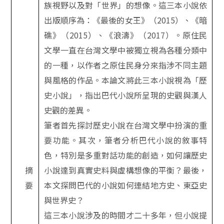
族視野以及對「世界」的想像。這三本小說依
出版順序為：《最後的女王》（
2015
）、《暗
礁》（
2015
）、《浪濤》（
2017
）。原住民
文學一直在台灣文學中被獨立視為各種分類中
的一種，以作者之原住民身分來指涉不同主題
與風格的作品。本論文將此三本小說視為「歷
史小說」，指出巴代小說所呈現的史觀與漢人
史觀的差異。
筆者首先探討歷史小說在台灣文學中扮演的重
要功能。其次，筆者分析巴代小說的敘事特
色，特別是多重對話功能的創造，如何讓歷史
摘
小說達到真實史料與虛構想像的平衡？最後，
要
本文探問巴代的小說如何連結地方史、東亞史
與世界史？
這三本小說涉及的時間才二十多年，但小說提