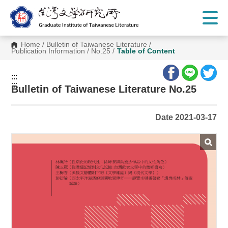
G
o
t
o
C
Home
/
Bulletin of Taiwanese Literature
/
o
Publication Information
/
No.25
/
Table of Content
n
t
e
:::
n
:::
t
Bulletin of Taiwanese Literature No.25
A
r
e
Date 2021-03-17
a