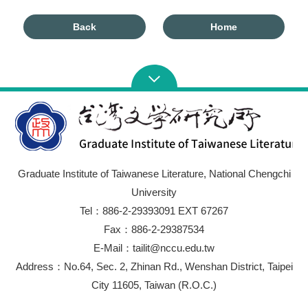
Back
Home
Graduate Institute of Taiwanese Literature, National Chengchi
University
Tel：886-2-29393091 EXT 67267
Fax：886-2-29387534
E-Mail：tailit@nccu.edu.tw
Address：No.64, Sec. 2, Zhinan Rd., Wenshan District, Taipei
City 11605, Taiwan (R.O.C.)