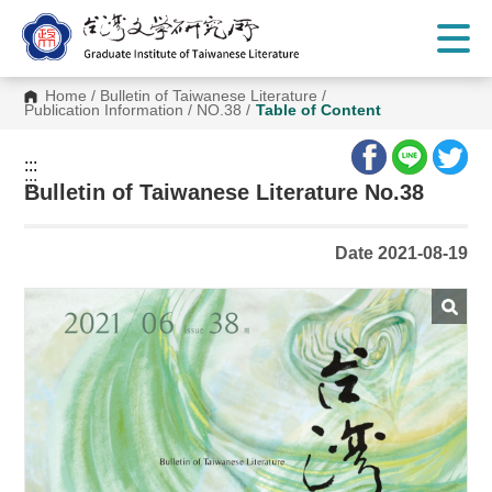
G
o
t
o
C
Home
/
Bulletin of Taiwanese Literature
/
o
Publication Information
/
NO.38
/
Table of Content
n
t
e
:::
n
:::
t
Bulletin of Taiwanese Literature No.38
A
r
e
Date 2021-08-19
a