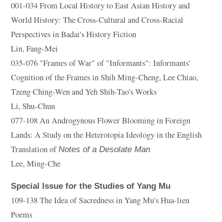
001-034 From Local History to East Asian History and
World History: The Cross-Cultural and Cross-Racial
Perspectives in Badai's History Fiction
Lin, Fang-Mei
035-076 "Frames of War" of "Informants": Informants'
Cognition of the Frames in Shih Ming-Cheng, Lee Chiao,
Tzeng Ching-Wen and Yeh Shih-Tao's Works
Li, Shu-Chun
077-108 An Androgynous Flower Blooming in Foreign
Lands: A Study on the Heterotopia Ideology in the English
Translation of
Notes of a Desolate Man
Lee, Ming-Che
Special Issue for the Studies of Yang Mu
109-138 The Idea of Sacredness in Yang Mu's Hua-lien
Poems